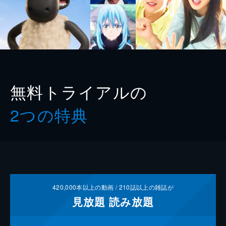
無料トライアルの
2つの特典
420,000
本以上の動画 /
210
誌以上の雑誌が
見放題
読み放題