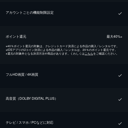
アカウントごとの機能制限設定
ポイント還元
最⼤40%
※
※
40％ポイント還元の対象は、クレジットカード決済による作品の購入 / レンタルです。
※
iOSアプリのUコイン決済による作品の購入 / レンタルは、20％のポイント還元です。
※
還元の対象外となる決済方法や商品があります。くわしくは
こちら
をご確認ください。
フルHD画質 / 4K画質
⾼⾳質（DOLBY DIGITAL PLUS）
テレビ / スマホ / PCなどに対応