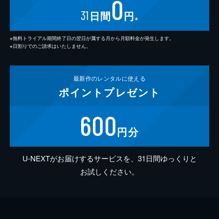
0
31
日間
円
※
※無料トライアル期間終了日の翌日が属する月から月額料金が発生します。
※日割りでのご請求はいたしません。
最新作の
レンタルに使える
ポイント
プレゼント
600
円分
U-NEXTがお届けするサービスを、31日間ゆっくりと
お試しください。