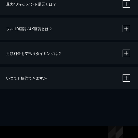
最大40%
ポイント還元とは？
※
※
作品によって必要なポイントが異なります。
フルHD画質 / 4K画質とは？
月額料金を支払うタイミングは？
※
40％ポイント還元の対象は、クレジットカード決済による作品の購入 / レンタルです。
※
iOSアプリのUコイン決済による作品の購入 / レンタルは、20％のポイント還元です。
※
還元の対象外となる決済方法や商品があります。くわしくは
こちら
をご確認ください。
いつでも解約できますか
こちら