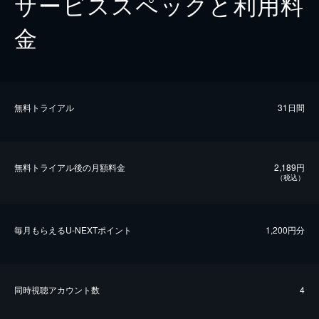
サービススペックと利用料
金
無料トライアル
31日間
無料トライアル後の⽉額料金
2,189円
（税込）
毎⽉もらえるU-NEXTポイント
1,200円分
同時視聴アカウント数
4