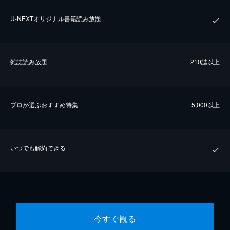
U-NEXTオリジナル書籍読み放題
雑誌読み放題
210誌以上
プロが選ぶおすすめ特集
5,000以上
いつでも解約できる
今すぐ観る