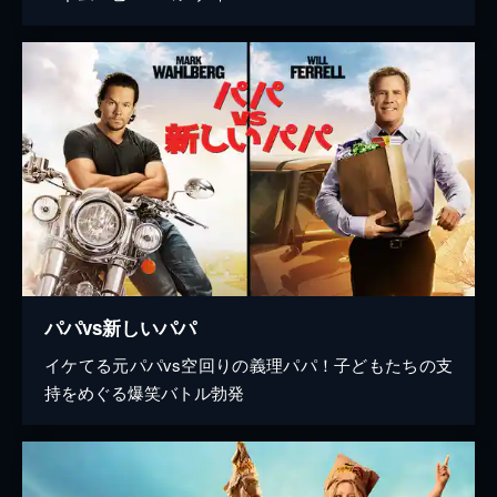
パパvs新しいパパ
イケてる元パパvs空回りの義理パパ！子どもたちの支
持をめぐる爆笑バトル勃発