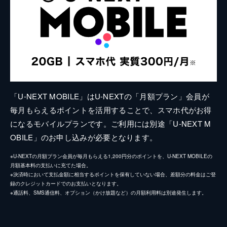
「U-NEXT MOBILE」はU-NEXTの「月額プラン」会員が
毎月もらえるポイントを活用することで、スマホ代がお得
になるモバイルプランです。ご利用には別途「U-NEXT M
OBILE」のお申し込みが必要となります。
※U-NEXTの月額プラン会員が毎月もらえる1,200円分のポイントを、U-NEXT MOBILEの
月額基本料の支払いに充てた場合。
※決済時において支払金額に相当するポイントを保有していない場合、差額分の料金はご登
録のクレジットカードでのお支払いとなります。
※通話料、SMS通信料、オプション（かけ放題など）の月額利用料は別途発生します。