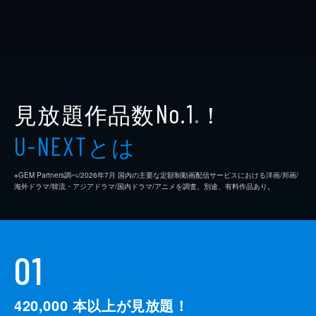
見放題作品数
！
No.1
※
とは
U-NEXT
※GEM Partners調べ/2026年7⽉ 国内の主要な定額制動画配信サービスにおける洋画/邦画/
海外ドラマ/韓流・アジアドラマ/国内ドラマ/アニメを調査。別途、有料作品あり。
01
420,000
本以上が見放題！