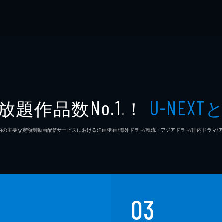
放題作品数
！
No.1
U-NEXT
※
26年7⽉ 国内の主要な定額制動画配信サービスにおける洋画/邦画/海外ドラマ/韓流・アジアドラマ/国内ドラ
03