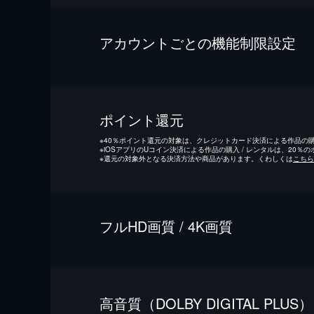
アカウントごとの機能制限設定
ポイント還元
※
40％ポイント還元の対象は、クレジットカード決済による作品の購入
※
iOSアプリのUコイン決済による作品の購入 / レンタルは、20％
※
還元の対象外となる決済方法や商品があります。くわしくは
こちら
フルHD画質 / 4K画質
⾼⾳質（DOLBY DIGITAL PLUS）