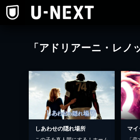
本文へスキップ
「アドリアーニ・レノ
しあわせの隠れ場所
マイ
この子を真人間にする！ホーム
「恋