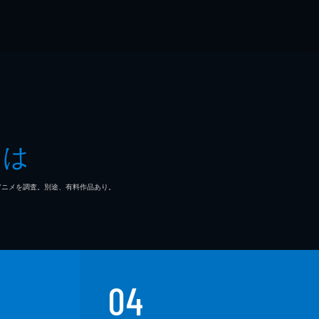
とは
マ/アニメを調査。別途、有料作品あり。
04