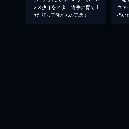
レス少年をスター選手に育て上
ウァ
げた肝っ玉母さんの実話！
描い