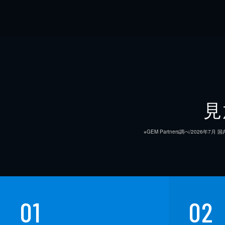
見
※GEM Partners調べ/20
01
02