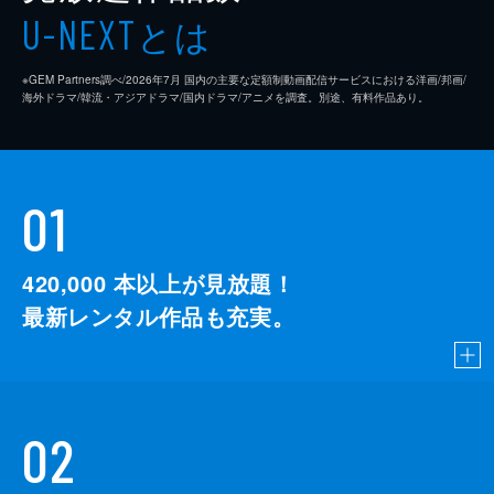
とは
U-NEXT
※GEM Partners調べ/2026年7⽉ 国内の主要な定額制動画配信サービスにおける洋画/邦画/
海外ドラマ/韓流・アジアドラマ/国内ドラマ/アニメを調査。別途、有料作品あり。
01
420,000
本以上が見放題！
最新レンタル作品も充実。
02