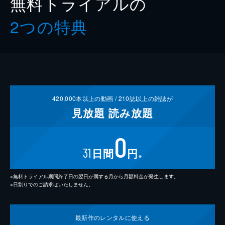
無料トライアルの
2つの特典
420,000
本以上の動画 /
210
誌以上の雑誌が
見放題
読み放題
0
31
日間
円
※
※無料トライアル期間終了日の翌日が属する月から月額料金が発生します。
※日割りでのご請求はいたしません。
最新作の
レンタルに使える