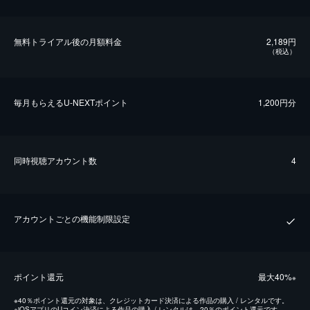
無料トライアル後の⽉額料金
2,189円
（税込）
毎⽉もらえるU-NEXTポイント
1,200円分
同時視聴アカウント数
4
アカウントごとの機能制限設定
ポイント還元
最⼤40%
※
※
40％ポイント還元の対象は、クレジットカード決済による作品の購入 / レンタルです。
※
iOSアプリのUコイン決済による作品の購入 / レンタルは、20％のポイント還元です。