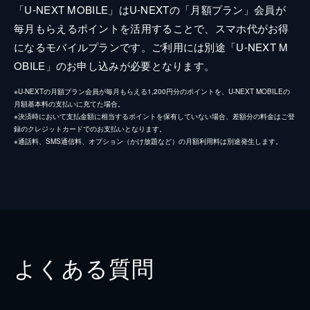
「U-NEXT MOBILE」はU-NEXTの「月額プラン」会員が
毎月もらえるポイントを活用することで、スマホ代がお得
になるモバイルプランです。ご利用には別途「U-NEXT M
OBILE」のお申し込みが必要となります。
※U-NEXTの月額プラン会員が毎月もらえる1,200円分のポイントを、U-NEXT MOBILEの
月額基本料の支払いに充てた場合。
※決済時において支払金額に相当するポイントを保有していない場合、差額分の料金はご登
録のクレジットカードでのお支払いとなります。
※通話料、SMS通信料、オプション（かけ放題など）の月額利用料は別途発生します。
よくある質問