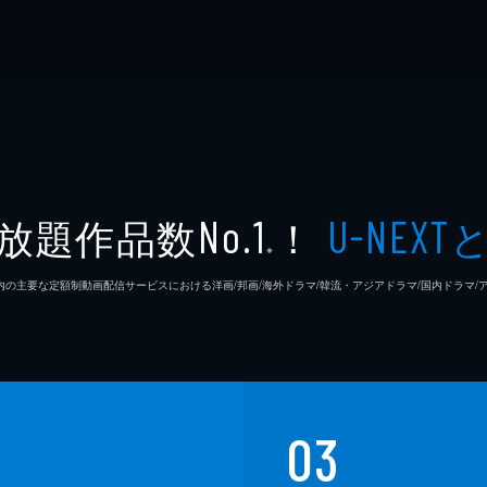
放題作品数
！
No.1
U-NEXT
※
26年7⽉ 国内の主要な定額制動画配信サービスにおける洋画/邦画/海外ドラマ/韓流・アジアドラマ/国内ドラ
03