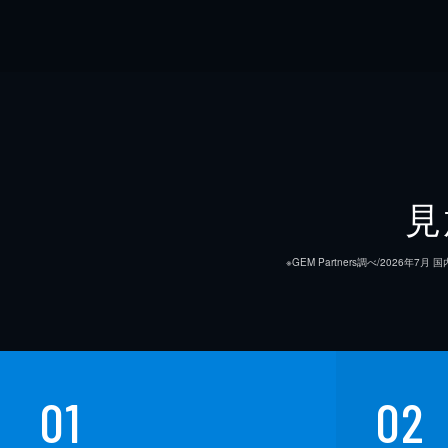
見
※GEM Partners調べ/20
01
02