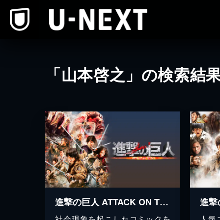
本文へスキップ
「山本啓之」の検索結
進撃の巨人 ATTACK ON TITAN
社会現象を起こしたコミックを
人気