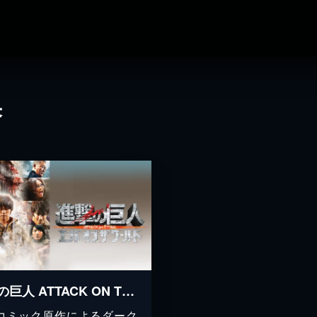
果
進撃の巨人 ATTACK ON TITAN エンド オブ ザ ワールド
コミック原作によるダーク