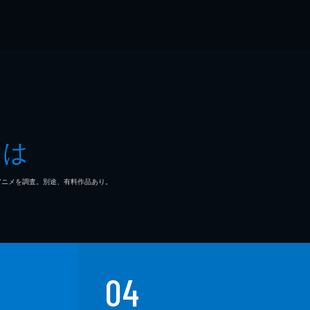
とは
マ/アニメを調査。別途、有料作品あり。
04