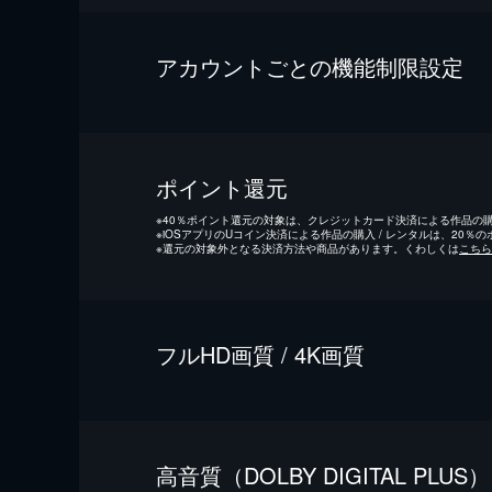
アカウントごとの機能制限設定
ポイント還元
※
40％ポイント還元の対象は、クレジットカード決済による作品の購入
※
iOSアプリのUコイン決済による作品の購入 / レンタルは、20％
※
還元の対象外となる決済方法や商品があります。くわしくは
こちら
フルHD画質 / 4K画質
⾼⾳質（DOLBY DIGITAL PLUS）