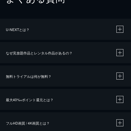
U-NEXTとは？
なぜ見放題作品とレンタル作品があるの？
無料トライアルは何が無料？
※
最大40%
ポイント還元とは？
※
※
作品によって必要なポイントが異なります。
フルHD画質 / 4K画質とは？