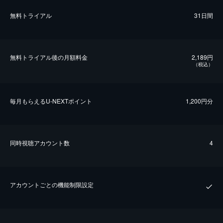
無料トライアル
31日間
無料トライアル後の⽉額料金
2,189円
（税込）
毎⽉もらえるU-NEXTポイント
1,200円分
同時視聴アカウント数
4
アカウントごとの機能制限設定