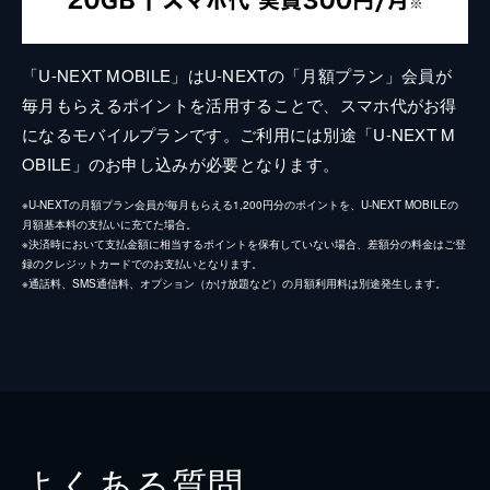
「U-NEXT MOBILE」はU-NEXTの「月額プラン」会員が
毎月もらえるポイントを活用することで、スマホ代がお得
になるモバイルプランです。ご利用には別途「U-NEXT M
OBILE」のお申し込みが必要となります。
※U-NEXTの月額プラン会員が毎月もらえる1,200円分のポイントを、U-NEXT MOBILEの
月額基本料の支払いに充てた場合。
※決済時において支払金額に相当するポイントを保有していない場合、差額分の料金はご登
録のクレジットカードでのお支払いとなります。
※通話料、SMS通信料、オプション（かけ放題など）の月額利用料は別途発生します。
よくある質問