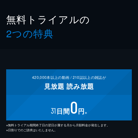
無料トライアルの
2つの特典
420,000
本以上の動画 /
210
誌以上の雑誌が
見放題
読み放題
0
31
日間
円
※
※無料トライアル期間終了日の翌日が属する月から月額料金が発生します。
※日割りでのご請求はいたしません。