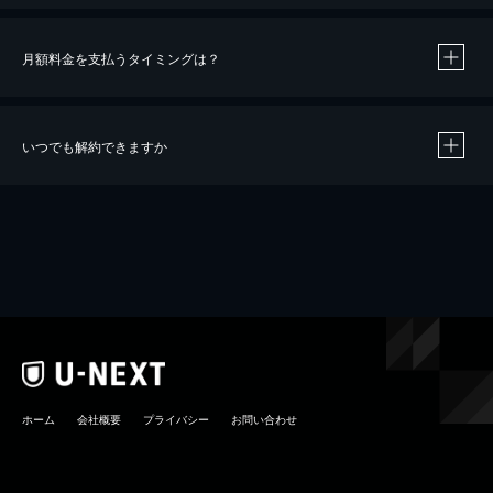
月額料金を支払うタイミングは？
※
40％ポイント還元の対象は、クレジットカード決済による作品の購入 / レンタルです。
※
iOSアプリのUコイン決済による作品の購入 / レンタルは、20％のポイント還元です。
※
還元の対象外となる決済方法や商品があります。くわしくは
こちら
をご確認ください。
いつでも解約できますか
こちら
ホーム
会社概要
プライバシー
お問い合わせ