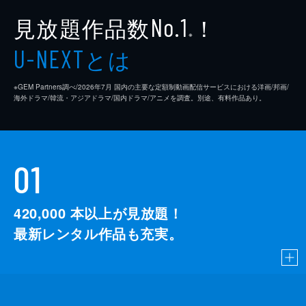
見放題作品数
！
No.1
※
とは
U-NEXT
※GEM Partners調べ/2026年7⽉ 国内の主要な定額制動画配信サービスにおける洋画/邦画/
海外ドラマ/韓流・アジアドラマ/国内ドラマ/アニメを調査。別途、有料作品あり。
01
420,000
本以上が見放題！
最新レンタル作品も充実。