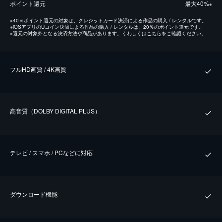
ポイント還元
最⼤40%
※
※
40％ポイント還元の対象は、クレジットカード決済による作品の購入 / レンタルです。
※
iOSアプリのUコイン決済による作品の購入 / レンタルは、20％のポイント還元です。
※
還元の対象外となる決済方法や商品があります。くわしくは
こちら
をご確認ください。
フルHD画質 / 4K画質
⾼⾳質（DOLBY DIGITAL PLUS）
テレビ / スマホ / PCなどに対応
ダウンロード機能