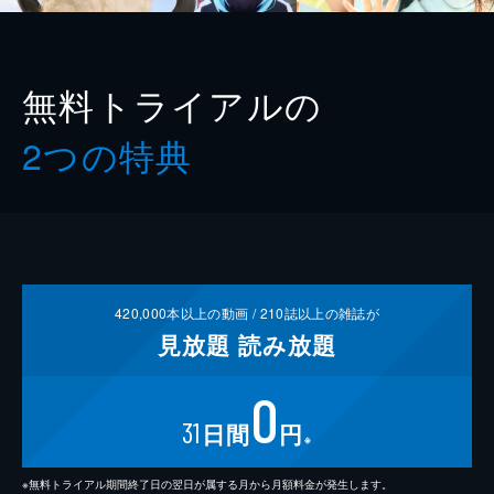
無料トライアルの
2つの特典
420,000
本以上の動画 /
210
誌以上の雑誌が
見放題
読み放題
0
31
日間
円
※
※無料トライアル期間終了日の翌日が属する月から月額料金が発生します。