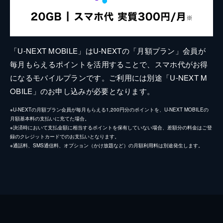
「U-NEXT MOBILE」はU-NEXTの「月額プラン」会員が
毎月もらえるポイントを活用することで、スマホ代がお得
になるモバイルプランです。ご利用には別途「U-NEXT M
OBILE」のお申し込みが必要となります。
※U-NEXTの月額プラン会員が毎月もらえる1,200円分のポイントを、U-NEXT MOBILEの
月額基本料の支払いに充てた場合。
※決済時において支払金額に相当するポイントを保有していない場合、差額分の料金はご登
録のクレジットカードでのお支払いとなります。
※通話料、SMS通信料、オプション（かけ放題など）の月額利用料は別途発生します。