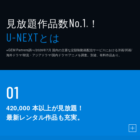
見放題作品数
！
No.1
※
とは
U-NEXT
※GEM Partners調べ/2026年7⽉ 国内の主要な定額制動画配信サービスにおける洋画/邦画/
海外ドラマ/韓流・アジアドラマ/国内ドラマ/アニメを調査。別途、有料作品あり。
01
420,000
本以上が見放題！
最新レンタル作品も充実。