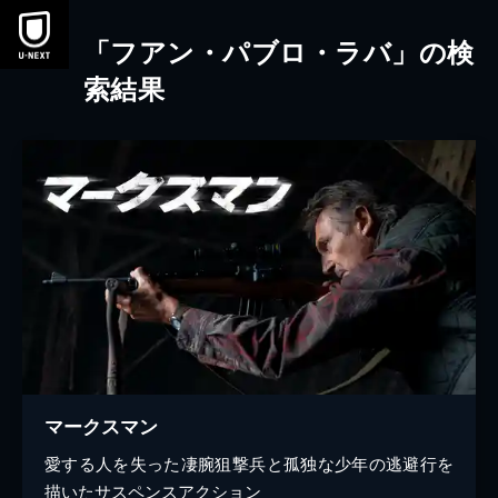
本文へスキップ
「フアン・パブロ・ラバ」の検
索結果
マークスマン
愛する人を失った凄腕狙撃兵と孤独な少年の逃避行を
描いたサスペンスアクション