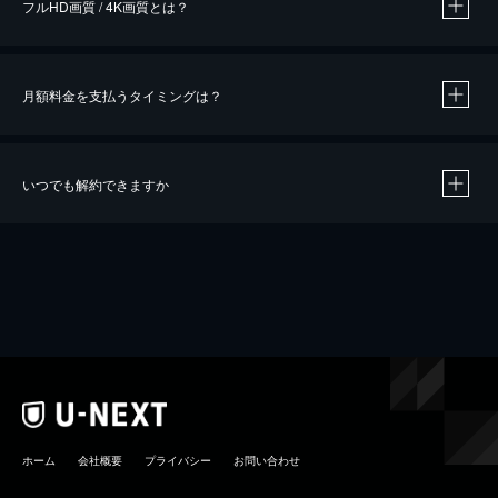
フルHD画質 / 4K画質とは？
月額料金を支払うタイミングは？
※
40％ポイント還元の対象は、クレジットカード決済による作品の購入 / レンタルです。
※
iOSアプリのUコイン決済による作品の購入 / レンタルは、20％のポイント還元です。
※
還元の対象外となる決済方法や商品があります。くわしくは
こちら
をご確認ください。
いつでも解約できますか
こちら
ホーム
会社概要
プライバシー
お問い合わせ