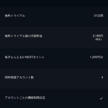
無料トライアル
31日間
無料トライアル後の⽉額料金
2,189円
（税込）
毎⽉もらえるU-NEXTポイント
1,200円分
同時視聴アカウント数
4
アカウントごとの機能制限設定