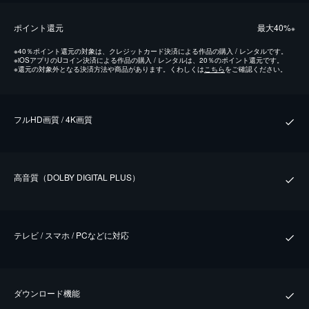
ポイント還元
最⼤40%
※
※
40％ポイント還元の対象は、クレジットカード決済による作品の購入 / レンタルです。
※
iOSアプリのUコイン決済による作品の購入 / レンタルは、20％のポイント還元です。
※
還元の対象外となる決済方法や商品があります。くわしくは
こちら
をご確認ください。
フルHD画質 / 4K画質
⾼⾳質（DOLBY DIGITAL PLUS）
テレビ / スマホ / PCなどに対応
ダウンロード機能