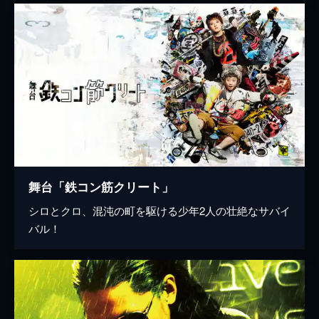
舞台「鉄コン筋クリート」
シロとクロ、混沌の町を駆ける少年2人の壮絶なサバイ
バル！