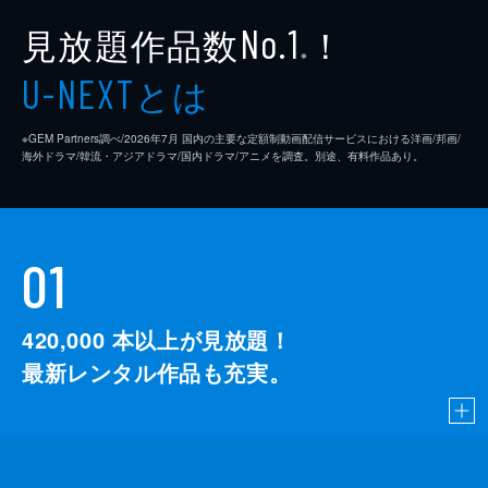
見放題作品数
！
No.1
※
とは
U-NEXT
※GEM Partners調べ/2026年7⽉ 国内の主要な定額制動画配信サービスにおける洋画/邦画/
海外ドラマ/韓流・アジアドラマ/国内ドラマ/アニメを調査。別途、有料作品あり。
01
420,000
本以上が見放題！
最新レンタル作品も充実。