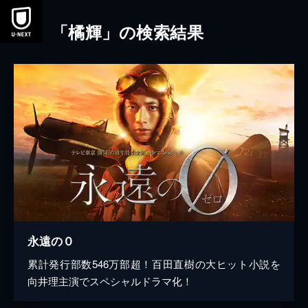
本文へスキップ
「橘輝」の検索結果
永遠の０
累計発行部数546万部超！百田直樹の大ヒット小説を
向井理主演でスペシャルドラマ化！