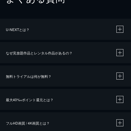
U-NEXTとは？
なぜ見放題作品とレンタル作品があるの？
無料トライアルは何が無料？
※
最大40%
ポイント還元とは？
※
※
作品によって必要なポイントが異なります。
フルHD画質 / 4K画質とは？