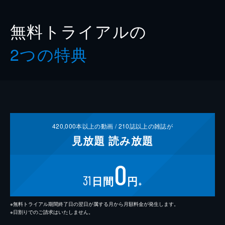
無料トライアルの
2つの特典
420,000
本以上の動画 /
210
誌以上の雑誌が
見放題
読み放題
0
31
日間
円
※
※無料トライアル期間終了日の翌日が属する月から月額料金が発生します。
※日割りでのご請求はいたしません。