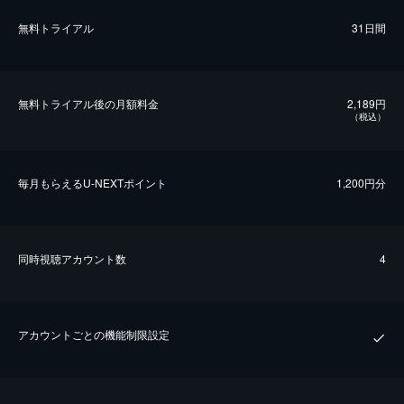
無料トライアル
31日間
無料トライアル後の⽉額料金
2,189円
（税込）
毎⽉もらえるU-NEXTポイント
1,200円分
同時視聴アカウント数
4
アカウントごとの機能制限設定