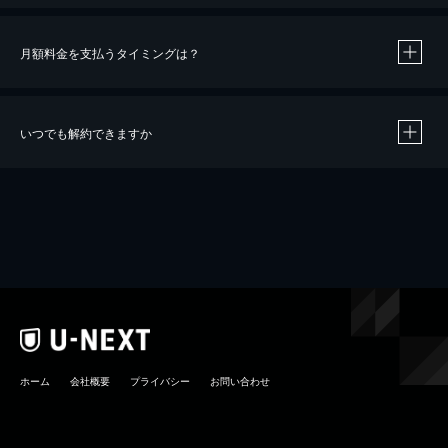
月額料金を支払うタイミングは？
※
40％ポイント還元の対象は、クレジットカード決済による作品の購入 / レンタルです。
※
iOSアプリのUコイン決済による作品の購入 / レンタルは、20％のポイント還元です。
※
還元の対象外となる決済方法や商品があります。くわしくは
こちら
をご確認ください。
いつでも解約できますか
こちら
ホーム
会社概要
プライバシー
お問い合わせ