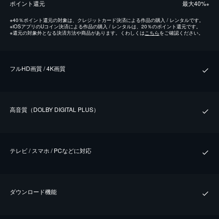
ポイント還元
最⼤40%
※
※
40％ポイント還元の対象は、クレジットカード決済による作品の購入 / レンタルです。
※
iOSアプリのUコイン決済による作品の購入 / レンタルは、20％のポイント還元です。
※
還元の対象外となる決済方法や商品があります。くわしくは
こちら
をご確認ください。
フルHD画質 / 4K画質
⾼⾳質（DOLBY DIGITAL PLUS）
テレビ / スマホ / PCなどに対応
ダウンロード機能