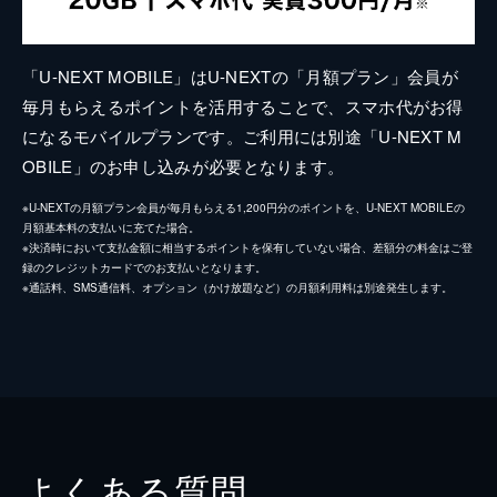
「U-NEXT MOBILE」はU-NEXTの「月額プラン」会員が
毎月もらえるポイントを活用することで、スマホ代がお得
になるモバイルプランです。ご利用には別途「U-NEXT M
OBILE」のお申し込みが必要となります。
※U-NEXTの月額プラン会員が毎月もらえる1,200円分のポイントを、U-NEXT MOBILEの
月額基本料の支払いに充てた場合。
※決済時において支払金額に相当するポイントを保有していない場合、差額分の料金はご登
録のクレジットカードでのお支払いとなります。
※通話料、SMS通信料、オプション（かけ放題など）の月額利用料は別途発生します。
よくある質問