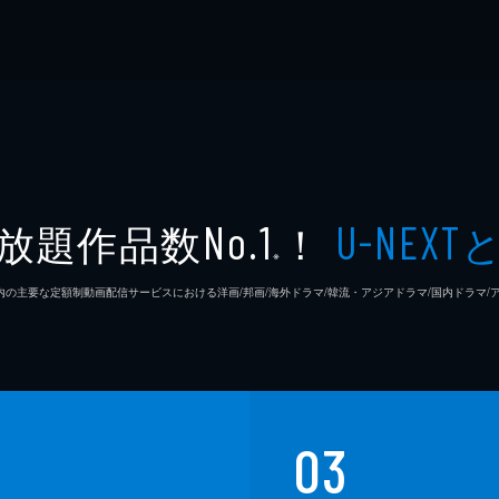
放題作品数
！
No.1
U-NEXT
※
26年7⽉ 国内の主要な定額制動画配信サービスにおける洋画/邦画/海外ドラマ/韓流・アジアドラマ/国内ドラ
03