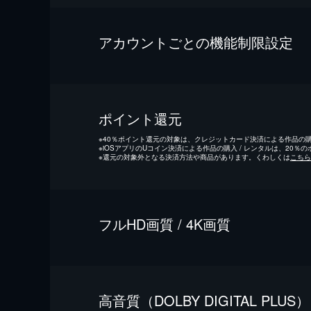
アカウントごとの機能制限設定
ポイント還元
※
40％ポイント還元の対象は、クレジットカード決済による作品の購入
※
iOSアプリのUコイン決済による作品の購入 / レンタルは、20％
※
還元の対象外となる決済方法や商品があります。くわしくは
こちら
フルHD画質 / 4K画質
⾼⾳質（DOLBY DIGITAL PLUS）