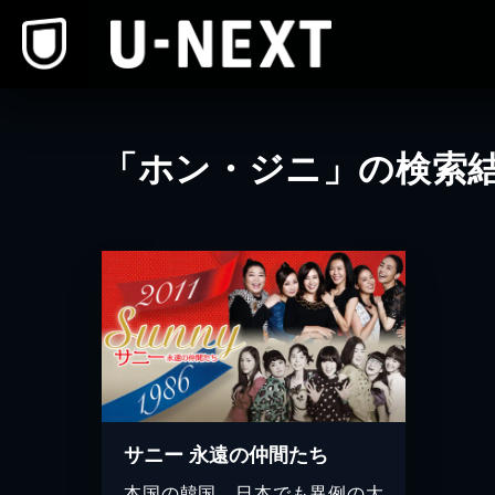
本文へスキップ
「ホン・ジニ」の検索
サニー 永遠の仲間たち
本国の韓国、日本でも異例の大