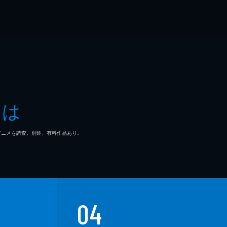
とは
マ/アニメを調査。別途、有料作品あり。
04