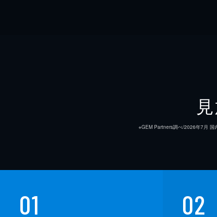
見
※GEM Partners調べ/20
01
02