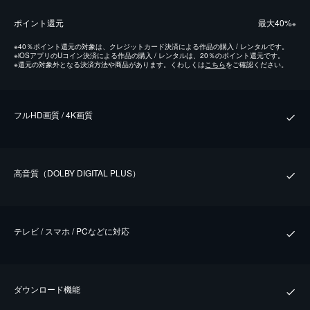
ポイント還元
最⼤40%
※
※
40％ポイント還元の対象は、クレジットカード決済による作品の購入 / レンタルです。
※
iOSアプリのUコイン決済による作品の購入 / レンタルは、20％のポイント還元です。
※
還元の対象外となる決済方法や商品があります。くわしくは
こちら
をご確認ください。
フルHD画質 / 4K画質
⾼⾳質（DOLBY DIGITAL PLUS）
テレビ / スマホ / PCなどに対応
ダウンロード機能