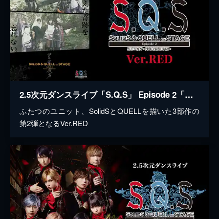
2.5次元ダンスライブ「S.Q.S」 Episode 2「星芒の彼方-月野百鬼夜行綺譚-」 Ver. RED
ふたつのユニット、SolidSとQUELLを描いた3部作の
第2弾となるVer.RED