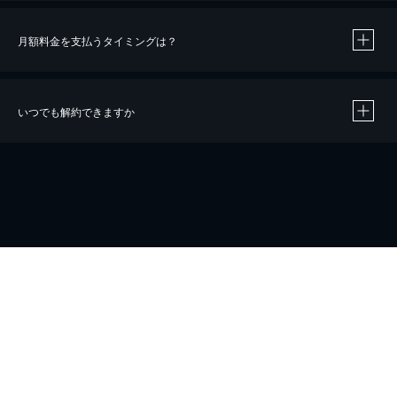
月額料金を支払うタイミングは？
※
40％ポイント還元の対象は、クレジットカード決済による作品の購入 / レンタルです。
※
iOSアプリのUコイン決済による作品の購入 / レンタルは、20％のポイント還元です。
※
還元の対象外となる決済方法や商品があります。くわしくは
こちら
をご確認ください。
いつでも解約できますか
こちら
ホーム
会社概要
プライバシー
お問い合わせ