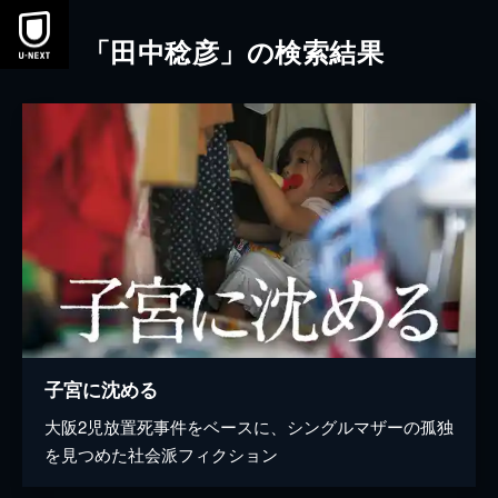
本文へスキップ
「田中稔彦」の検索結果
子宮に沈める
大阪2児放置死事件をベースに、シングルマザーの孤独
を見つめた社会派フィクション