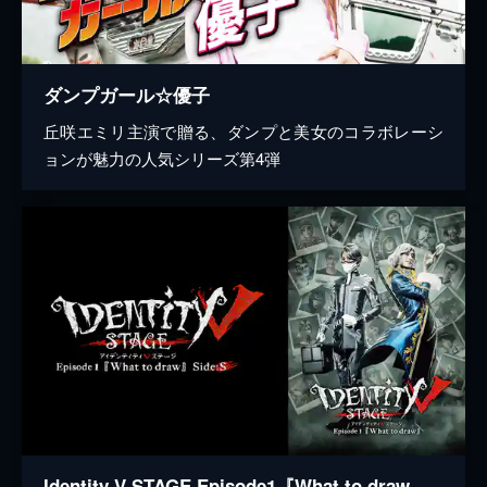
ダンプガール☆優子
丘咲エミリ主演で贈る、ダンプと美女のコラボレーシ
ョンが魅力の人気シリーズ第4弾
Identity V STAGE Episode1『What to draw』Side:S