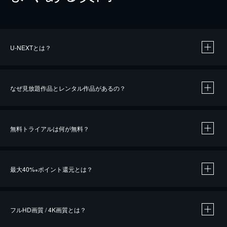
U-NEXTとは？
なぜ見放題作品とレンタル作品があるの？
無料トライアルは何が無料？
※
最大40%
ポイント還元とは？
※
※
作品によって必要なポイントが異なります。
フルHD画質 / 4K画質とは？