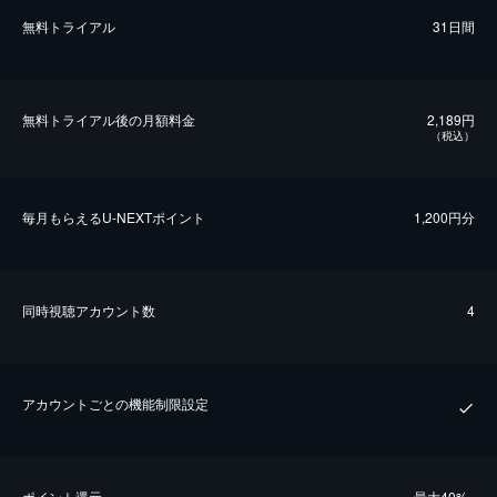
無料トライアル
31日間
無料トライアル後の⽉額料金
2,189円
（税込）
毎⽉もらえるU-NEXTポイント
1,200円分
同時視聴アカウント数
4
アカウントごとの機能制限設定
ポイント還元
最⼤40%