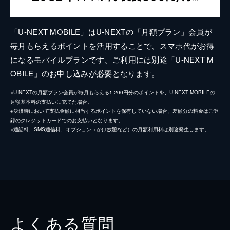
「U-NEXT MOBILE」はU-NEXTの「月額プラン」会員が
毎月もらえるポイントを活用することで、スマホ代がお得
になるモバイルプランです。ご利用には別途「U-NEXT M
OBILE」のお申し込みが必要となります。
※U-NEXTの月額プラン会員が毎月もらえる1,200円分のポイントを、U-NEXT MOBILEの
月額基本料の支払いに充てた場合。
※決済時において支払金額に相当するポイントを保有していない場合、差額分の料金はご登
録のクレジットカードでのお支払いとなります。
※通話料、SMS通信料、オプション（かけ放題など）の月額利用料は別途発生します。
よくある質問