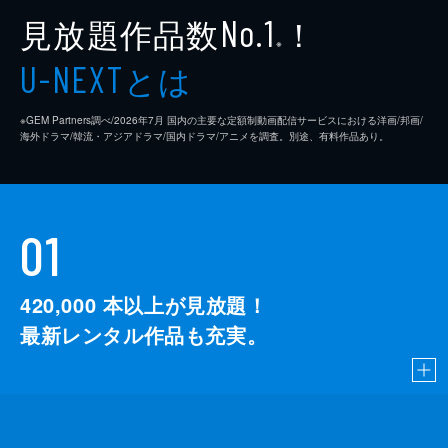
見放題作品数
！
No.1
※
とは
U-NEXT
※GEM Partners調べ/2026年7⽉ 国内の主要な定額制動画配信サービスにおける洋画/邦画/
海外ドラマ/韓流・アジアドラマ/国内ドラマ/アニメを調査。別途、有料作品あり。
01
420,000
本以上が見放題！
最新レンタル作品も充実。