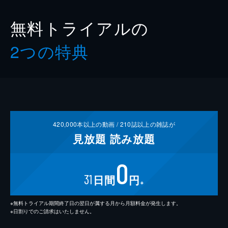
無料トライアルの
2つの特典
420,000
本以上の動画 /
210
誌以上の雑誌が
見放題
読み放題
0
31
日間
円
※
※無料トライアル期間終了日の翌日が属する月から月額料金が発生します。
※日割りでのご請求はいたしません。