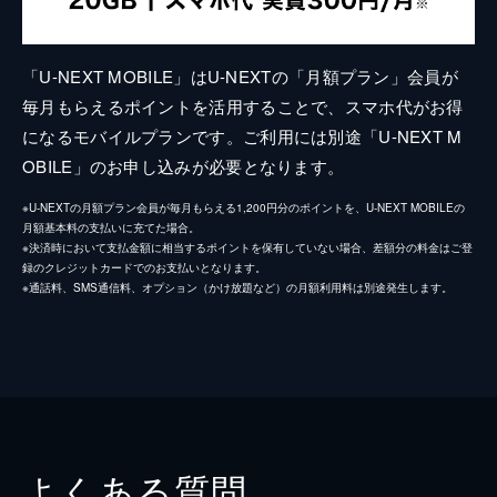
「U-NEXT MOBILE」はU-NEXTの「月額プラン」会員が
毎月もらえるポイントを活用することで、スマホ代がお得
になるモバイルプランです。ご利用には別途「U-NEXT M
OBILE」のお申し込みが必要となります。
※U-NEXTの月額プラン会員が毎月もらえる1,200円分のポイントを、U-NEXT MOBILEの
月額基本料の支払いに充てた場合。
※決済時において支払金額に相当するポイントを保有していない場合、差額分の料金はご登
録のクレジットカードでのお支払いとなります。
※通話料、SMS通信料、オプション（かけ放題など）の月額利用料は別途発生します。
よくある質問