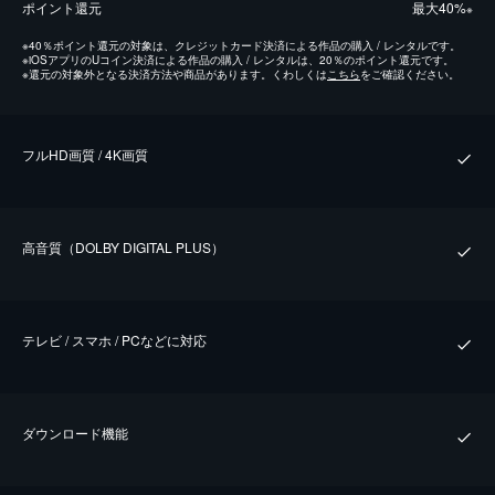
ポイント還元
最⼤40%
※
※
40％ポイント還元の対象は、クレジットカード決済による作品の購入 / レンタルです。
※
iOSアプリのUコイン決済による作品の購入 / レンタルは、20％のポイント還元です。
※
還元の対象外となる決済方法や商品があります。くわしくは
こちら
をご確認ください。
フルHD画質 / 4K画質
⾼⾳質（DOLBY DIGITAL PLUS）
テレビ / スマホ / PCなどに対応
ダウンロード機能