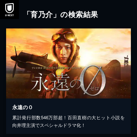
本文へスキップ
「育乃介」の検索結果
永遠の０
累計発行部数546万部超！百田直樹の大ヒット小説を
向井理主演でスペシャルドラマ化！