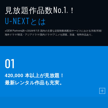
見放題作品数
！
No.1
※
とは
U-NEXT
※GEM Partners調べ/2026年7⽉ 国内の主要な定額制動画配信サービスにおける洋画/邦画/
海外ドラマ/韓流・アジアドラマ/国内ドラマ/アニメを調査。別途、有料作品あり。
01
420,000
本以上が見放題！
最新レンタル作品も充実。