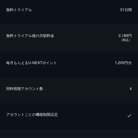
無料トライアル
31日間
無料トライアル後の⽉額料金
2,189円
（税込）
毎⽉もらえるU-NEXTポイント
1,200円分
同時視聴アカウント数
4
アカウントごとの機能制限設定