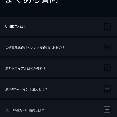
U-NEXTとは？
なぜ見放題作品とレンタル作品があるの？
無料トライアルは何が無料？
※
最大40%
ポイント還元とは？
※
※
作品によって必要なポイントが異なります。
フルHD画質 / 4K画質とは？