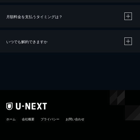
月額料金を支払うタイミングは？
※
40％ポイント還元の対象は、クレジットカード決済による作品の購入 / レンタルです。
※
iOSアプリのUコイン決済による作品の購入 / レンタルは、20％のポイント還元です。
※
還元の対象外となる決済方法や商品があります。くわしくは
こちら
をご確認ください。
いつでも解約できますか
こちら
ホーム
会社概要
プライバシー
お問い合わせ