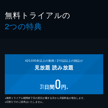
無料トライアルの
2つの特典
420,000
本以上の動画 /
210
誌以上の雑誌が
見放題
読み放題
0
31
日間
円
※
※無料トライアル期間終了日の翌日が属する月から月額料金が発生します。
※日割りでのご請求はいたしません。