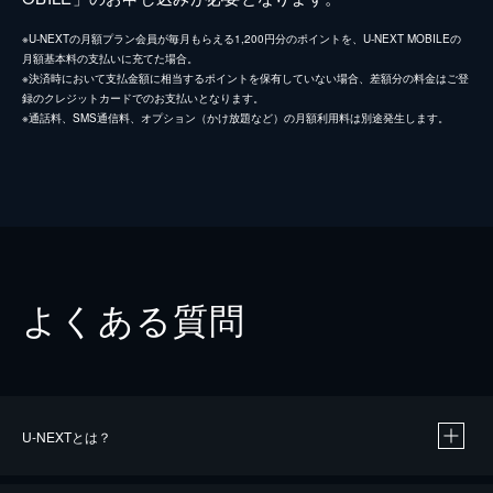
※U-NEXTの月額プラン会員が毎月もらえる1,200円分のポイントを、U-NEXT MOBILEの
月額基本料の支払いに充てた場合。
※決済時において支払金額に相当するポイントを保有していない場合、差額分の料金はご登
録のクレジットカードでのお支払いとなります。
※通話料、SMS通信料、オプション（かけ放題など）の月額利用料は別途発生します。
よくある質問
U-NEXTとは？