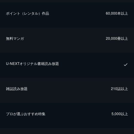
ポイント（レンタル）作品
60,000本以上
無料マンガ
20,000冊以上
U-NEXTオリジナル書籍読み放題
雑誌読み放題
210誌以上
プロが選ぶおすすめ特集
5,000以上