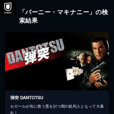
本文へスキップ
「バーニー・マキナニー」の検
索結果
弾突 DANTOTSU
セガールが街に救う悪を討つ闇の処刑人となって大暴
れ！