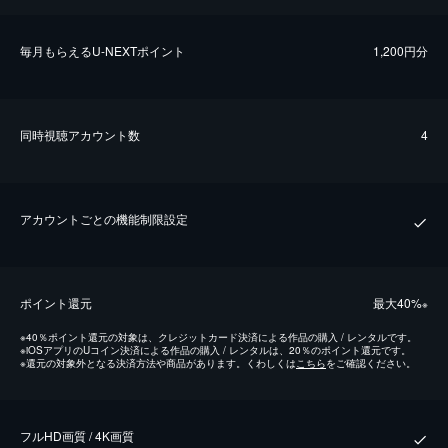
毎⽉もらえるU-NEXTポイント
1,200円分
同時視聴アカウント数
4
アカウントごとの機能制限設定
ポイント還元
最⼤40%
※
※
40％ポイント還元の対象は、クレジットカード決済による作品の購入 / レンタルです。
※
iOSアプリのUコイン決済による作品の購入 / レンタルは、20％のポイント還元です。
※
還元の対象外となる決済方法や商品があります。くわしくは
こちら
をご確認ください。
フルHD画質 / 4K画質