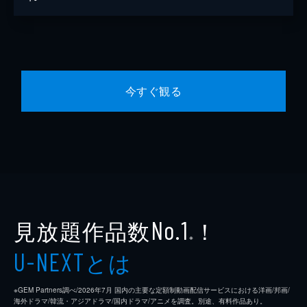
今すぐ観る
見放題作品数
！
No.1
※
とは
U-NEXT
※GEM Partners調べ/2026年7⽉ 国内の主要な定額制動画配信サービスにおける洋画/邦画/
海外ドラマ/韓流・アジアドラマ/国内ドラマ/アニメを調査。別途、有料作品あり。