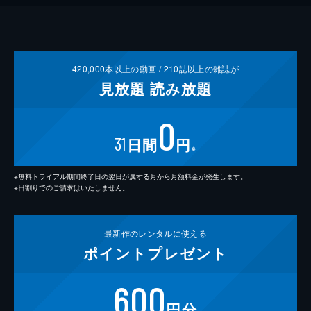
420,000
本以上の動画 /
210
誌以上の雑誌が
見放題
読み放題
0
31
日間
円
※
※無料トライアル期間終了日の翌日が属する月から月額料金が発生します。
※日割りでのご請求はいたしません。
最新作の
レンタルに使える
ポイント
プレゼント
600
円分