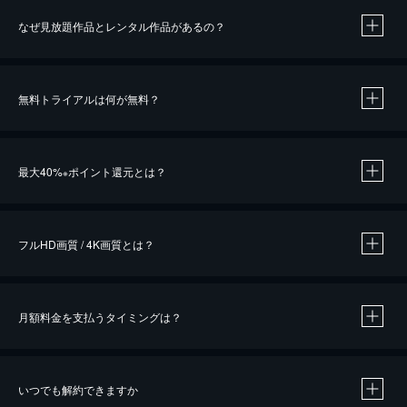
なぜ見放題作品とレンタル作品があるの？
無料トライアルは何が無料？
※
最大40%
ポイント還元とは？
※
※
作品によって必要なポイントが異なります。
フルHD画質 / 4K画質とは？
月額料金を支払うタイミングは？
※
40％ポイント還元の対象は、クレジットカード決済による作品の購入 / レンタルです。
※
iOSアプリのUコイン決済による作品の購入 / レンタルは、20％のポイント還元です。
※
還元の対象外となる決済方法や商品があります。くわしくは
こちら
をご確認ください。
いつでも解約できますか