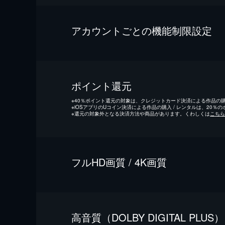
アカウントごとの機能制限設定
ポイント還元
※
40％ポイント還元の対象は、クレジットカード決済による作品の購入
※
iOSアプリのUコイン決済による作品の購入 / レンタルは、20％
※
還元の対象外となる決済方法や商品があります。くわしくは
こちら
フルHD画質 / 4K画質
⾼⾳質（DOLBY DIGITAL PLUS）