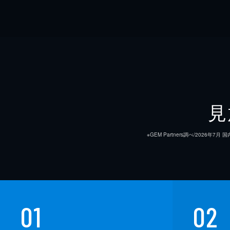
見
※GEM Partners調べ/20
01
02