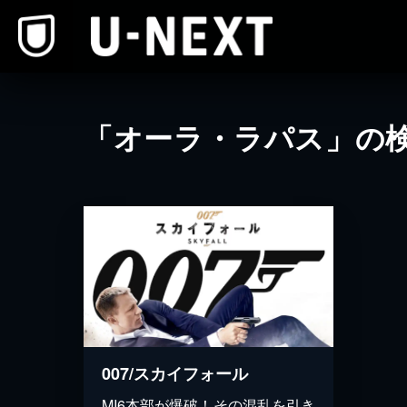
本文へスキップ
「オーラ・ラパス」の
007/スカイフォール
MI6本部が爆破！その混乱を引き