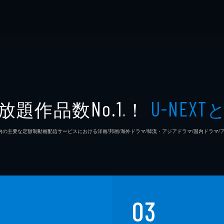
放題作品数
！
No.1
U-NEXT
※
26年7⽉ 国内の主要な定額制動画配信サービスにおける洋画/邦画/海外ドラマ/韓流・アジアドラマ/国内ドラ
03