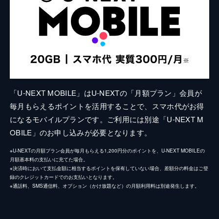
「U-NEXT MOBILE」はU-NEXTの「月額プラン」会員が
毎月もらえるポイントを活用することで、スマホ代がお得
になるモバイルプランです。ご利用には別途「U-NEXT M
OBILE」のお申し込みが必要となります。
※U-NEXTの月額プラン会員が毎月もらえる1,200円分のポイントを、U-NEXT MOBILEの
月額基本料の支払いに充てた場合。
※決済時において支払金額に相当するポイントを保有していない場合、差額分の料金はご登
録のクレジットカードでのお支払いとなります。
※通話料、SMS通信料、オプション（かけ放題など）の月額利用料は別途発生します。