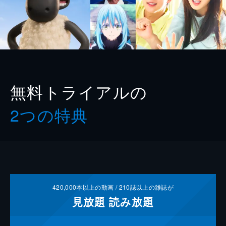
無料トライアルの
2つの特典
420,000
本以上の動画 /
210
誌以上の雑誌が
見放題
読み放題