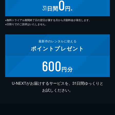
0
31
日間
円
※
※無料トライアル期間終了日の翌日が属する月から月額料金が発生します。
※日割りでのご請求はいたしません。
最新作の
レンタルに使える
ポイント
プレゼント
600
円分
U-NEXTがお届けするサービスを、31日間ゆっくりと
お試しください。