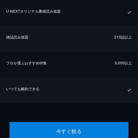
U-NEXTオリジナル書籍読み放題
雑誌読み放題
210誌以上
プロが選ぶおすすめ特集
5,000以上
いつでも解約できる
今すぐ観る