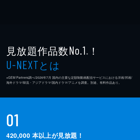
見放題作品数
！
No.1
※
とは
U-NEXT
※GEM Partners調べ/2026年7⽉ 国内の主要な定額制動画配信サービスにおける洋画/邦画/
海外ドラマ/韓流・アジアドラマ/国内ドラマ/アニメを調査。別途、有料作品あり。
01
420,000
本以上が見放題！