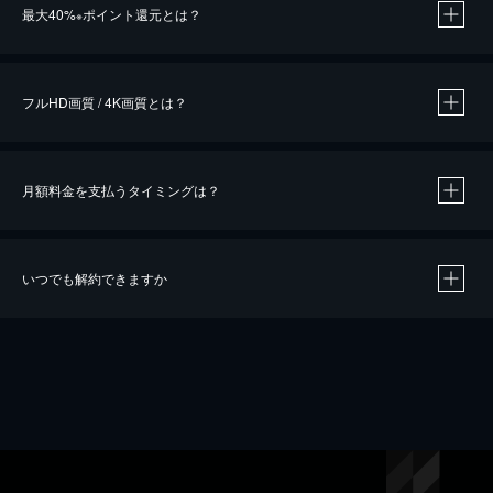
最大40%
ポイント還元とは？
※
※
作品によって必要なポイントが異なります。
フルHD画質 / 4K画質とは？
月額料金を支払うタイミングは？
※
40％ポイント還元の対象は、クレジットカード決済による作品の購入 / レンタルです。
※
iOSアプリのUコイン決済による作品の購入 / レンタルは、20％のポイント還元です。
※
還元の対象外となる決済方法や商品があります。くわしくは
こちら
をご確認ください。
いつでも解約できますか
こちら