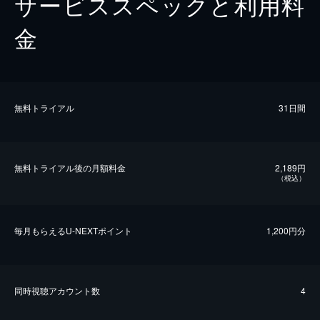
サービススペックと利用料
金
無料トライアル
31日間
無料トライアル後の⽉額料金
2,189円
（税込）
毎⽉もらえるU-NEXTポイント
1,200円分
同時視聴アカウント数
4