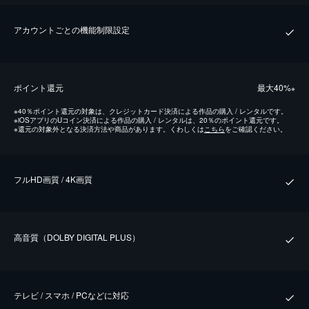
アカウントごとの機能制限設定
ポイント還元
最⼤40%
※
※
40％ポイント還元の対象は、クレジットカード決済による作品の購入 / レンタルです。
※
iOSアプリのUコイン決済による作品の購入 / レンタルは、20％のポイント還元です。
※
還元の対象外となる決済方法や商品があります。くわしくは
こちら
をご確認ください。
フルHD画質 / 4K画質
⾼⾳質（DOLBY DIGITAL PLUS）
テレビ / スマホ / PCなどに対応