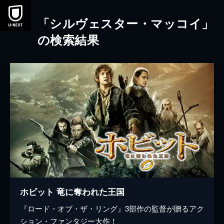
本文へスキップ
「シルヴェスター・マッコイ」
の検索結果
ホビット 竜に奪われた王国
『ロード・オブ・ザ・リング』3部作の監督が贈るアク
ション・ファンタジー大作！