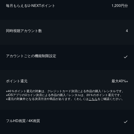
毎⽉もらえるU-NEXTポイント
1,200円分
同時視聴アカウント数
4
アカウントごとの機能制限設定
ポイント還元
最⼤40%
※
※
40％ポイント還元の対象は、クレジットカード決済による作品の購入 / レンタルです。
※
iOSアプリのUコイン決済による作品の購入 / レンタルは、20％のポイント還元です。
※
還元の対象外となる決済方法や商品があります。くわしくは
こちら
をご確認ください。
フルHD画質 / 4K画質