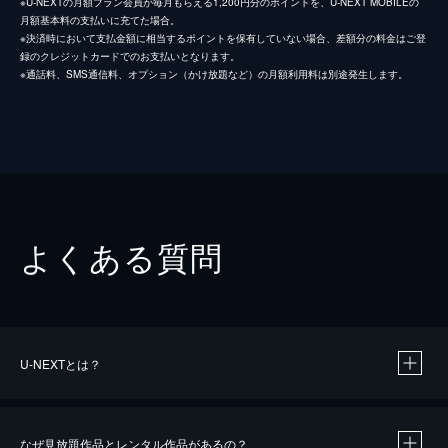
※U-NEXTの月額プラン会員が毎月もらえる1,200円分のポイントを、U-NEXT MOBILEの
月額基本料の支払いに充てた場合。
※決済時において支払金額に相当するポイントを保有していない場合、差額分の料金はご登
録のクレジットカードでのお支払いとなります。
※通話料、SMS通信料、オプション（かけ放題など）の月額利用料は別途発生します。
よくある質問
U-NEXTとは？
なぜ見放題作品とレンタル作品があるの？