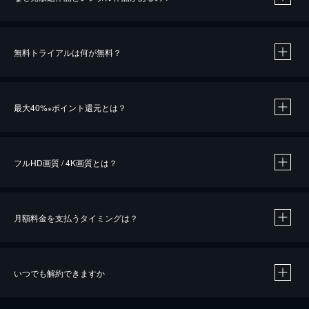
無料トライアルは何が無料？
※
最大40%
ポイント還元とは？
※
※
作品によって必要なポイントが異なります。
フルHD画質 / 4K画質とは？
月額料金を支払うタイミングは？
※
40％ポイント還元の対象は、クレジットカード決済による作品の購入 / レンタルです。
※
iOSアプリのUコイン決済による作品の購入 / レンタルは、20％のポイント還元です。
※
還元の対象外となる決済方法や商品があります。くわしくは
こちら
をご確認ください。
いつでも解約できますか