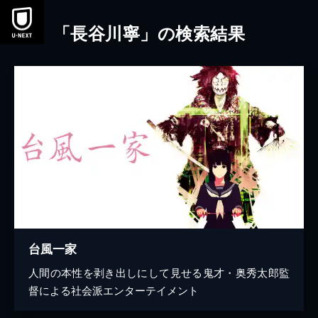
本文へスキップ
「長谷川寧」の検索結果
台風一家
人間の本性を剥き出しにして見せる鬼才・奥秀太郎監
督による社会派エンターテイメント