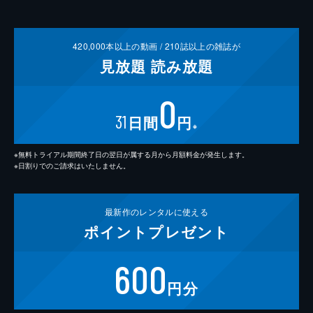
420,000
本以上の動画 /
210
誌以上の雑誌が
見放題
読み放題
0
31
日間
円
※
※無料トライアル期間終了日の翌日が属する月から月額料金が発生します。
※日割りでのご請求はいたしません。
最新作の
レンタルに使える
ポイント
プレゼント
600
円分