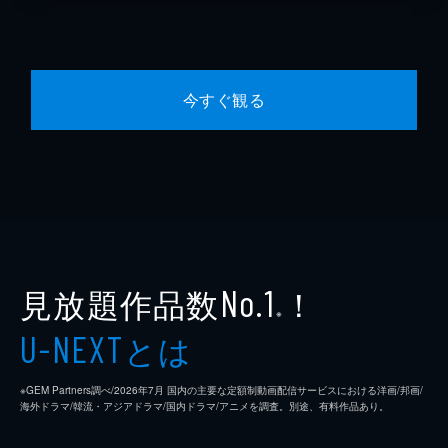
今すぐ観る
見放題作品数
！
No.1
※
とは
U-NEXT
※GEM Partners調べ/2026年7⽉ 国内の主要な定額制動画配信サービスにおける洋画/邦画/
海外ドラマ/韓流・アジアドラマ/国内ドラマ/アニメを調査。別途、有料作品あり。