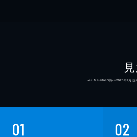
見
※GEM Partners調べ/20
01
02