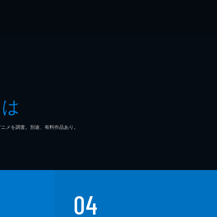
とは
マ/アニメを調査。別途、有料作品あり。
04