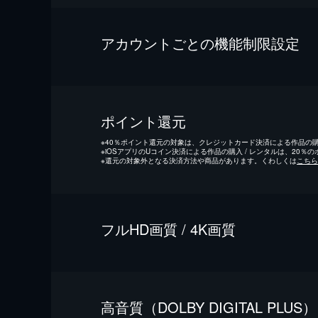
アカウントごとの機能制限設定
ポイント還元
※
40％ポイント還元の対象は、クレジットカード決済による作品の購入
※
iOSアプリのUコイン決済による作品の購入 / レンタルは、20％
※
還元の対象外となる決済方法や商品があります。くわしくは
こちら
フルHD画質 / 4K画質
⾼⾳質（DOLBY DIGITAL PLUS）