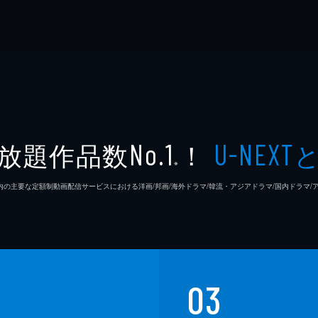
放題作品数
！
No.1
U-NEXT
※
26年7⽉ 国内の主要な定額制動画配信サービスにおける洋画/邦画/海外ドラマ/韓流・アジアドラマ/国内ドラ
03