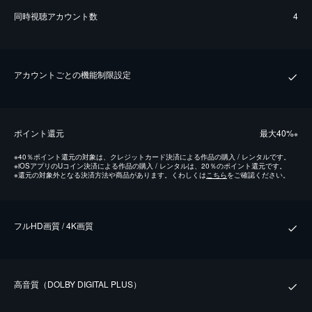
同時視聴アカウント数
4
アカウントごとの機能制限設定
ポイント還元
最⼤40%
※
※
40％ポイント還元の対象は、クレジットカード決済による作品の購入 / レンタルです。
※
iOSアプリのUコイン決済による作品の購入 / レンタルは、20％のポイント還元です。
※
還元の対象外となる決済方法や商品があります。くわしくは
こちら
をご確認ください。
フルHD画質 / 4K画質
⾼⾳質（DOLBY DIGITAL PLUS）