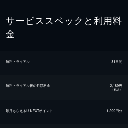
サービススペックと利用料
金
無料トライアル
31日間
無料トライアル後の⽉額料金
2,189円
（税込）
毎⽉もらえるU-NEXTポイント
1,200円分