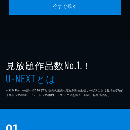
今すぐ観る
見放題作品数
！
No.1
※
とは
U-NEXT
※GEM Partners調べ/2026年7⽉ 国内の主要な定額制動画配信サービスにおける洋画/邦画/
海外ドラマ/韓流・アジアドラマ/国内ドラマ/アニメを調査。別途、有料作品あり。
01