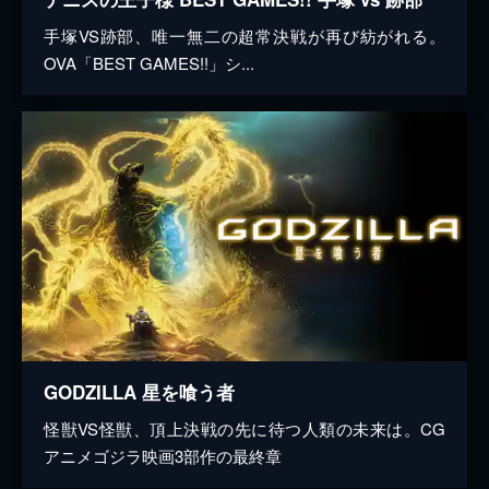
手塚VS跡部、唯一無二の超常決戦が再び紡がれる。
OVA「BEST GAMES!!」シ...
GODZILLA 星を喰う者
怪獣VS怪獣、頂上決戦の先に待つ人類の未来は。CG
アニメゴジラ映画3部作の最終章