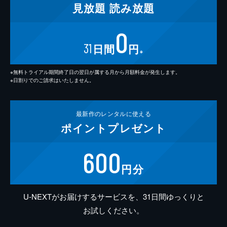
見放題
読み放題
0
31
日間
円
※
※無料トライアル期間終了日の翌日が属する月から月額料金が発生します。
※日割りでのご請求はいたしません。
最新作の
レンタルに使える
ポイント
プレゼント
600
円分
U-NEXTがお届けするサービスを、31日間ゆっくりと
お試しください。