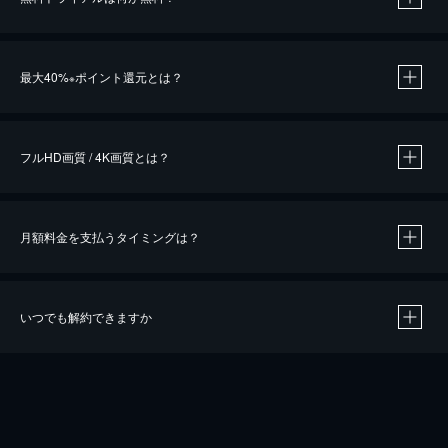
※
最大40%
ポイント還元とは？
※
※
作品によって必要なポイントが異なります。
フルHD画質 / 4K画質とは？
月額料金を支払うタイミングは？
※
40％ポイント還元の対象は、クレジットカード決済による作品の購入 / レンタルです。
※
iOSアプリのUコイン決済による作品の購入 / レンタルは、20％のポイント還元です。
※
還元の対象外となる決済方法や商品があります。くわしくは
こちら
をご確認ください。
いつでも解約できますか