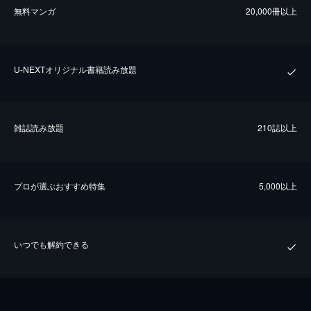
無料マンガ
20,000冊以上
U-NEXTオリジナル書籍読み放題
雑誌読み放題
210誌以上
プロが選ぶおすすめ特集
5,000以上
いつでも解約できる