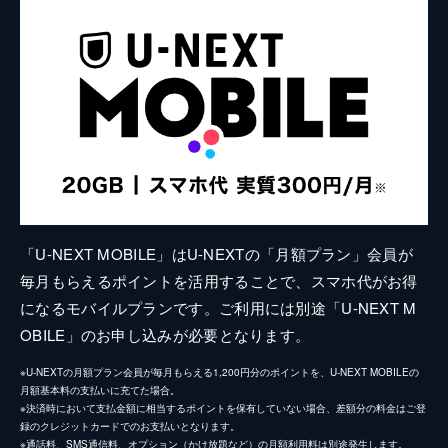
「U-NEXT MOBILE」はU-NEXTの「月額プラン」会員が
毎月もらえるポイントを活用することで、スマホ代がお得
になるモバイルプランです。ご利用には別途「U-NEXT M
OBILE」のお申し込みが必要となります。
※U-NEXTの月額プラン会員が毎月もらえる1,200円分のポイントを、U-NEXT MOBILEの
月額基本料の支払いに充てた場合。
※決済時において支払金額に相当するポイントを保有していない場合、差額分の料金はご登
録のクレジットカードでのお支払いとなります。
※通話料、SMS通信料、オプション（かけ放題など）の月額利用料は別途発生します。