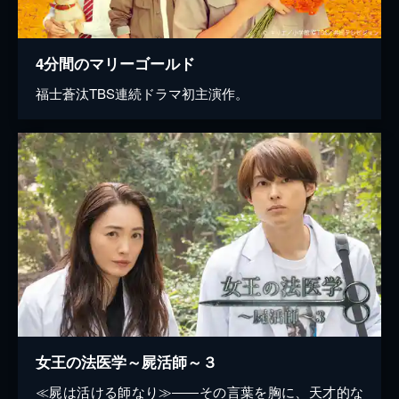
4分間のマリーゴールド
福士蒼汰TBS連続ドラマ初主演作。
女王の法医学～屍活師～３
≪屍は活ける師なり≫――その言葉を胸に、天才的な