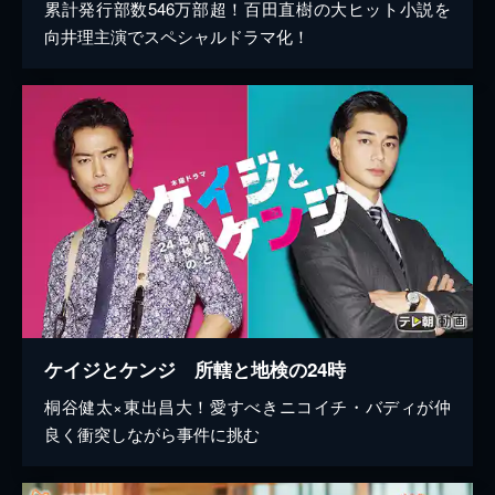
累計発行部数546万部超！百田直樹の大ヒット小説を
向井理主演でスペシャルドラマ化！
ケイジとケンジ 所轄と地検の24時
桐谷健太×東出昌大！愛すべきニコイチ・バディが仲
良く衝突しながら事件に挑む