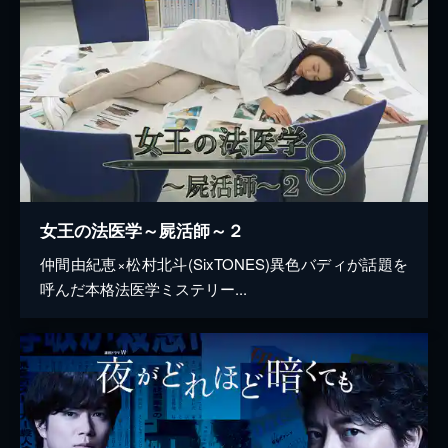
女王の法医学～屍活師～２
仲間由紀恵×松村北斗(SixTONES)異色バディが話題を
呼んだ本格法医学ミステリー...