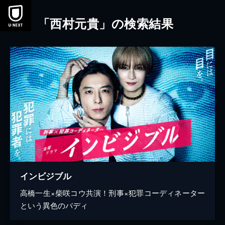
本文へスキップ
「西村元貴」の検索結果
インビジブル
高橋一生×柴咲コウ共演！刑事×犯罪コーディネーター
という異色のバディ