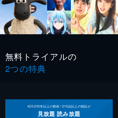
無料トライアルの
2つの特典
420,000
本以上の動画 /
210
誌以上の雑誌が
見放題
読み放題