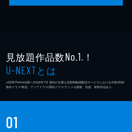
見放題作品数
！
No.1
※
とは
U-NEXT
※GEM Partners調べ/2026年7⽉ 国内の主要な定額制動画配信サービスにおける洋画/邦画/
海外ドラマ/韓流・アジアドラマ/国内ドラマ/アニメを調査。別途、有料作品あり。
01