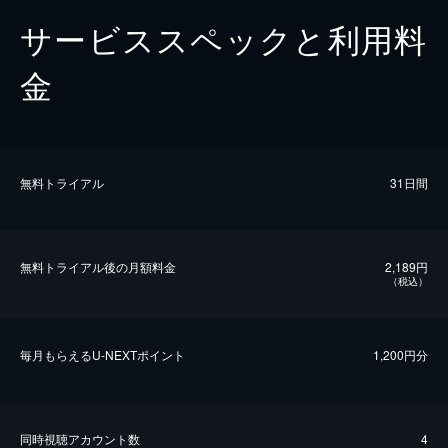
サービススペックと利用料
金
無料トライアル
31日間
無料トライアル後の⽉額料金
2,189円
（税込）
毎⽉もらえるU-NEXTポイント
1,200円分
同時視聴アカウント数
4