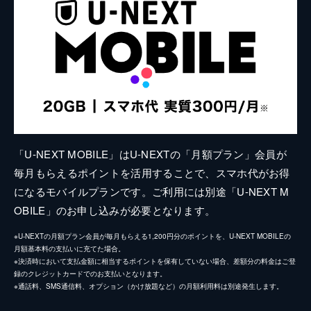
「U-NEXT MOBILE」はU-NEXTの「月額プラン」会員が
毎月もらえるポイントを活用することで、スマホ代がお得
になるモバイルプランです。ご利用には別途「U-NEXT M
OBILE」のお申し込みが必要となります。
※U-NEXTの月額プラン会員が毎月もらえる1,200円分のポイントを、U-NEXT MOBILEの
月額基本料の支払いに充てた場合。
※決済時において支払金額に相当するポイントを保有していない場合、差額分の料金はご登
録のクレジットカードでのお支払いとなります。
※通話料、SMS通信料、オプション（かけ放題など）の月額利用料は別途発生します。