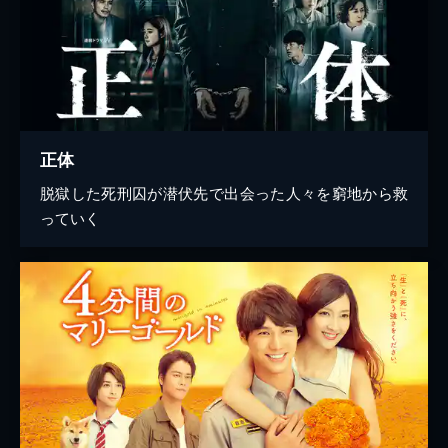
正体
脱獄した死刑囚が潜伏先で出会った人々を窮地から救
っていく