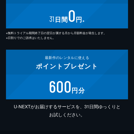
0
31
日間
円
※
※無料トライアル期間終了日の翌日が属する月から月額料金が発生します。
※日割りでのご請求はいたしません。
最新作の
レンタルに使える
ポイント
プレゼント
600
円分
U-NEXTがお届けするサービスを、31日間ゆっくりと
お試しください。