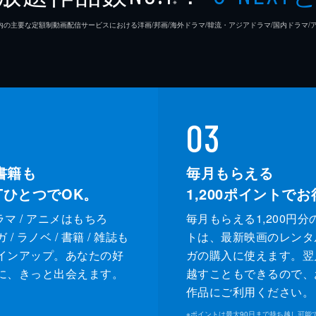
※
26年7⽉ 国内の主要な定額制動画配信サービスにおける洋画/邦画/海外ドラマ/韓流・アジアドラマ/国内ドラ
03
書籍も
毎月もらえる
XTひとつでOK。
1,200
ポイントでお
ドラマ / アニメはもちろ
毎月もらえる1,200円分
/ ラノベ / 書籍 / 雑誌も
トは、最新映画のレンタ
インアップ。あなたの好
ガの購入に使えます。翌
に、きっと出会えます。
越すこともできるので、
作品にご利用ください。
※
ポイントは最大90日まで持ち越し可能