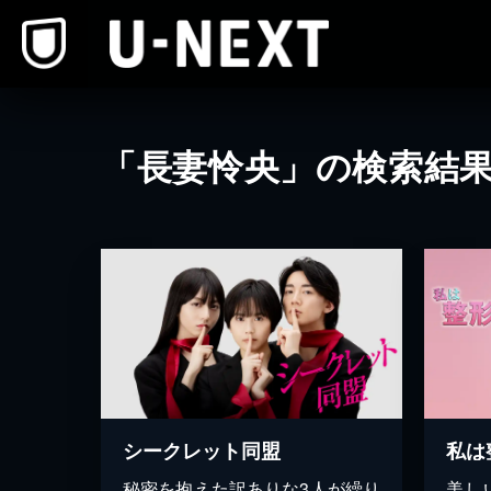
本文へスキップ
「長妻怜央」の検索結
シークレット同盟
私は
秘密を抱えた訳ありな3人が繰り
美し