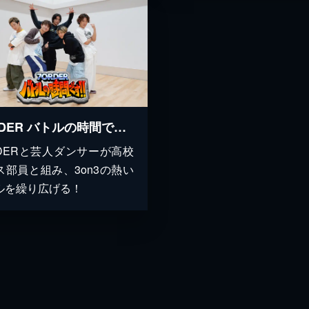
7ORDER バトルの時間です!!
RDERと芸人ダンサーが高校
ス部員と組み、3on3の熱い
ルを繰り広げる！