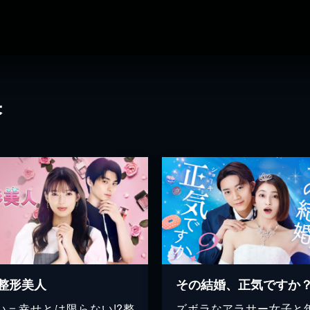
果
整形美人
その結婚、正気ですか
い＝幸せとは限らない!?整
ズボラなアラサー女子と