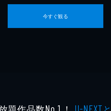
今すぐ観る
放題作品数
！
No.1
U-NEXT