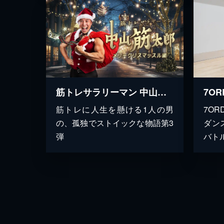
筋トレサラリーマン 中山筋太郎 ～メリークリスマッスル編～
筋トレに人生を懸ける1人の男
7O
の、孤独でストイックな物語第3
ダン
弾
バト