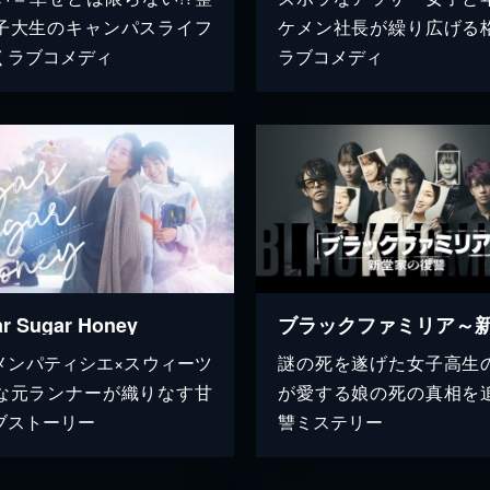
子大生のキャンパスライフ
ケメン社長が繰り広げる
くラブコメディ
ラブコメディ
r Sugar Honey
メンパティシエ×スウィーツ
謎の死を遂げた女子高生
な元ランナーが織りなす甘
が愛する娘の死の真相を
ブストーリー
讐ミステリー