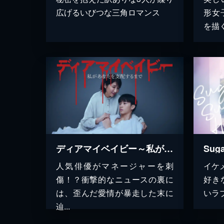
広げるいびつな三角ロマンス
形女
を描
ディアマイベイビー～私があなたを支配するまで～
Suga
人気俳優がマネージャーを刺
イケ
傷！？衝撃的なニュースの裏に
好き
は、歪んだ愛情が暴走した末に
いラ
辿...