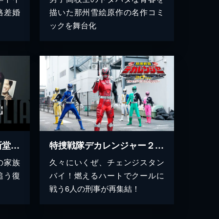
格差婚
描いた那州雪絵原作の名作コミ
ックを舞台化
ブラックファミリア～新堂家の復讐～
特捜戦隊デカレンジャー２０ｔｈ ファイヤーボール・ブースター
の家族
久々にいくぜ、チェンジスタン
追う復
バイ！燃えるハートでクールに
戦う6人の刑事が再集結！