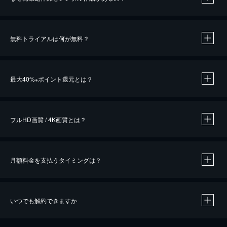
無料トライアルは何が無料？
※
最大40%
ポイント還元とは？
※
※
作品によって必要なポイントが異なります。
フルHD画質 / 4K画質とは？
月額料金を支払うタイミングは？
※
40％ポイント還元の対象は、クレジットカード決済による作品の購入 / レンタルです。
※
iOSアプリのUコイン決済による作品の購入 / レンタルは、20％のポイント還元です。
※
還元の対象外となる決済方法や商品があります。くわしくは
こちら
をご確認ください。
いつでも解約できますか