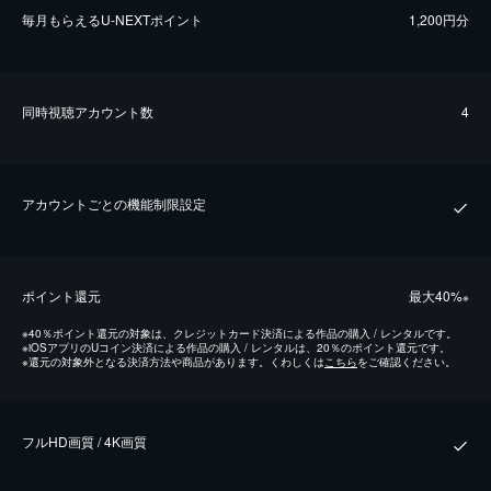
毎⽉もらえるU-NEXTポイント
1,200円分
同時視聴アカウント数
4
アカウントごとの機能制限設定
ポイント還元
最⼤40%
※
※
40％ポイント還元の対象は、クレジットカード決済による作品の購入 / レンタルです。
※
iOSアプリのUコイン決済による作品の購入 / レンタルは、20％のポイント還元です。
※
還元の対象外となる決済方法や商品があります。くわしくは
こちら
をご確認ください。
フルHD画質 / 4K画質