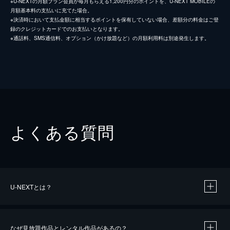
※U-NEXTの月額プラン会員が毎月もらえる1,200円分のポイントを、U-NEXT MOBILEの
月額基本料の支払いに充てた場合。
※決済時において支払金額に相当するポイントを保有していない場合、差額分の料金はご登
録のクレジットカードでのお支払いとなります。
※通話料、SMS通信料、オプション（かけ放題など）の月額利用料は別途発生します。
よくある質問
U-NEXTとは？
なぜ見放題作品とレンタル作品があるの？