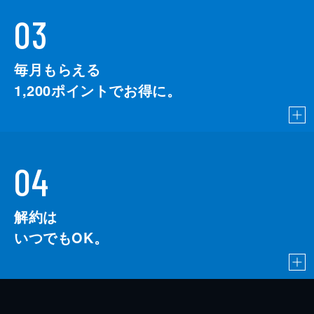
03
毎月もらえる
1,200
ポイントでお得に。
04
解約は
いつでもOK。