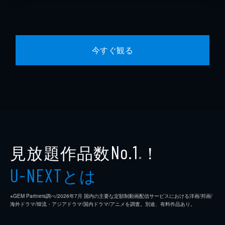
今すぐ観る
見放題作品数
！
No.1
※
とは
U-NEXT
※GEM Partners調べ/2026年7⽉ 国内の主要な定額制動画配信サービスにおける洋画/邦画/
海外ドラマ/韓流・アジアドラマ/国内ドラマ/アニメを調査。別途、有料作品あり。