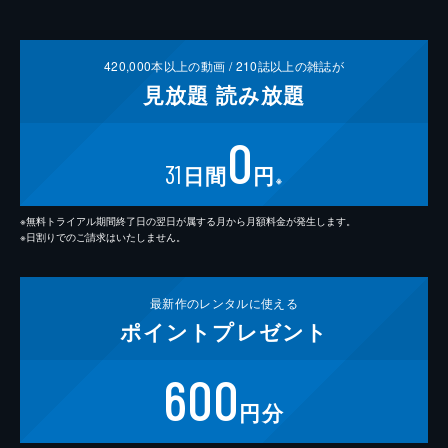
420,000
本以上の動画 /
210
誌以上の雑誌が
見放題
読み放題
0
31
日間
円
※
※無料トライアル期間終了日の翌日が属する月から月額料金が発生します。
※日割りでのご請求はいたしません。
最新作の
レンタルに使える
ポイント
プレゼント
600
円分