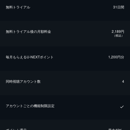
無料トライアル
31日間
無料トライアル後の⽉額料金
2,189円
（税込）
毎⽉もらえるU-NEXTポイント
1,200円分
同時視聴アカウント数
4
アカウントごとの機能制限設定
ポイント還元
最⼤40%