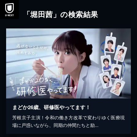
本文へスキップ
「堀田茜」の検索結果
まどか26歳、研修医やってます！
芳根京子主演！令和の働き方改革で変わりゆく医療現
場に戸惑いながら、同期の仲間たちと励...