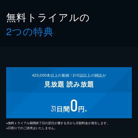
無料トライアルの
2つの特典
420,000
本以上の動画 /
210
誌以上の雑誌が
見放題
読み放題
0
31
日間
円
※
※無料トライアル期間終了日の翌日が属する月から月額料金が発生します。
※日割りでのご請求はいたしません。