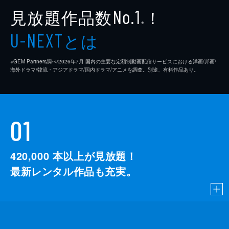
見放題作品数
！
No.1
※
とは
U-NEXT
※GEM Partners調べ/2026年7⽉ 国内の主要な定額制動画配信サービスにおける洋画/邦画/
海外ドラマ/韓流・アジアドラマ/国内ドラマ/アニメを調査。別途、有料作品あり。
01
420,000
本以上が見放題！
最新レンタル作品も充実。