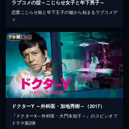
ラブコメの掟～こじらせ女子と年下男子～
恋愛こじらせ姫と年下王子の嘘から始まるラブコメデ
ィ
ドクターY ～外科医・加地秀樹～（2017）
『ドクターX～外科医・大門未知子～』のスピンオフ
ドラマ第2弾