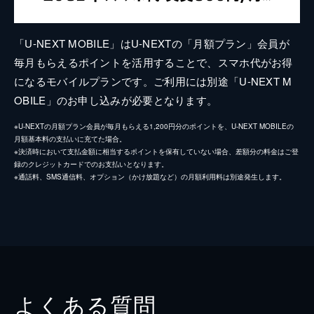
「U-NEXT MOBILE」はU-NEXTの「月額プラン」会員が
毎月もらえるポイントを活用することで、スマホ代がお得
になるモバイルプランです。ご利用には別途「U-NEXT M
OBILE」のお申し込みが必要となります。
※U-NEXTの月額プラン会員が毎月もらえる1,200円分のポイントを、U-NEXT MOBILEの
月額基本料の支払いに充てた場合。
※決済時において支払金額に相当するポイントを保有していない場合、差額分の料金はご登
録のクレジットカードでのお支払いとなります。
※通話料、SMS通信料、オプション（かけ放題など）の月額利用料は別途発生します。
よくある質問