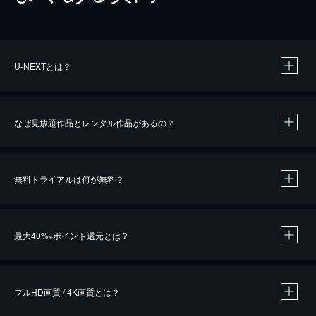
U-NEXTとは？
なぜ見放題作品とレンタル作品があるの？
無料トライアルは何が無料？
※
最大40%
ポイント還元とは？
※
※
作品によって必要なポイントが異なります。
フルHD画質 / 4K画質とは？