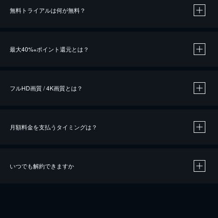
無料トライアルは何が無料？
※
最大40%
ポイント還元とは？
※
※
作品によって必要なポイントが異なります。
フルHD画質 / 4K画質とは？
月額料金を支払うタイミングは？
※
40％ポイント還元の対象は、クレジットカード決済による作品の購入 / レンタルです。
※
iOSアプリのUコイン決済による作品の購入 / レンタルは、20％のポイント還元です。
※
還元の対象外となる決済方法や商品があります。くわしくは
こちら
をご確認ください。
いつでも解約できますか