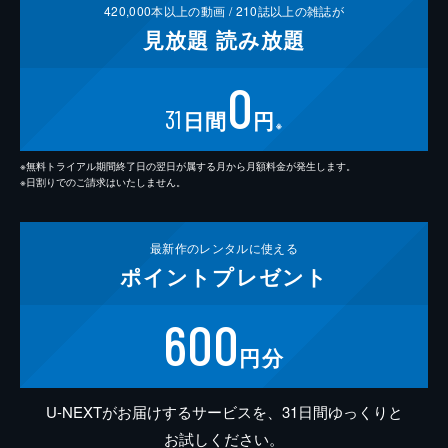
420,000
本以上の動画 /
210
誌以上の雑誌が
見放題
読み放題
0
31
日間
円
※
※無料トライアル期間終了日の翌日が属する月から月額料金が発生します。
※日割りでのご請求はいたしません。
最新作の
レンタルに使える
ポイント
プレゼント
600
円分
U-NEXTがお届けするサービスを、31日間ゆっくりと
お試しください。