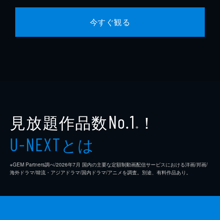
今すぐ観る
見放題作品数
！
No.1
※
とは
U-NEXT
※GEM Partners調べ/2026年7⽉ 国内の主要な定額制動画配信サービスにおける洋画/邦画/
海外ドラマ/韓流・アジアドラマ/国内ドラマ/アニメを調査。別途、有料作品あり。