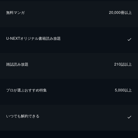
無料マンガ
20,000冊以上
U-NEXTオリジナル書籍読み放題
雑誌読み放題
210誌以上
プロが選ぶおすすめ特集
5,000以上
いつでも解約できる