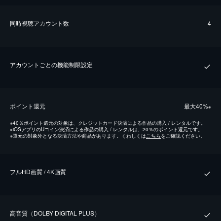
同時視聴アカウント数
4
アカウントごとの機能制限設定
ポイント還元
最⼤40%
※
※
40％ポイント還元の対象は、クレジットカード決済による作品の購入 / レンタルです。
※
iOSアプリのUコイン決済による作品の購入 / レンタルは、20％のポイント還元です。
※
還元の対象外となる決済方法や商品があります。くわしくは
こちら
をご確認ください。
フルHD画質 / 4K画質
⾼⾳質（DOLBY DIGITAL PLUS）