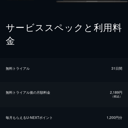
サービススペックと利用料
金
無料トライアル
31日間
無料トライアル後の⽉額料金
2,189円
（税込）
毎⽉もらえるU-NEXTポイント
1,200円分