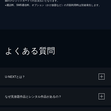
録のクレジットカードでのお支払いとなります。
※通話料、SMS通信料、オプション（かけ放題など）の月額利用料は別途発生します。
よくある質問
U-NEXTとは？
なぜ見放題作品とレンタル作品があるの？