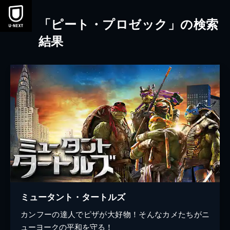
本文へスキップ
「ピート・プロゼック」の検索
結果
ミュータント・タートルズ
カンフーの達人でピザが大好物！そんなカメたちがニ
ューヨークの平和を守る！