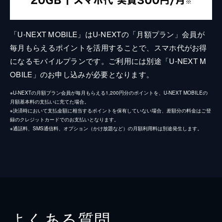
「U-NEXT MOBILE」はU-NEXTの「月額プラン」会員が
毎月もらえるポイントを活用することで、スマホ代がお得
になるモバイルプランです。ご利用には別途「U-NEXT M
OBILE」のお申し込みが必要となります。
※U-NEXTの月額プラン会員が毎月もらえる1,200円分のポイントを、U-NEXT MOBILEの
月額基本料の支払いに充てた場合。
※決済時において支払金額に相当するポイントを保有していない場合、差額分の料金はご登
録のクレジットカードでのお支払いとなります。
※通話料、SMS通信料、オプション（かけ放題など）の月額利用料は別途発生します。
よくある質問