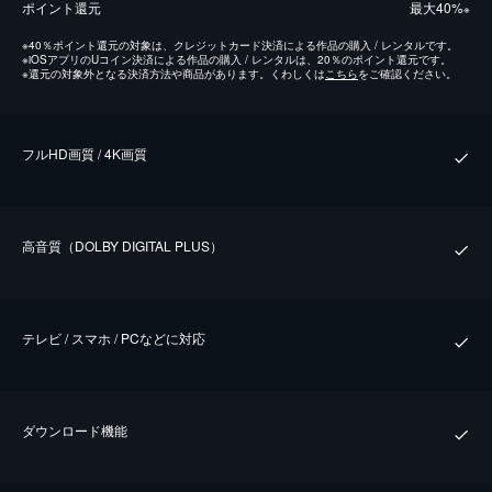
ポイント還元
最⼤40%
※
※
40％ポイント還元の対象は、クレジットカード決済による作品の購入 / レンタルです。
※
iOSアプリのUコイン決済による作品の購入 / レンタルは、20％のポイント還元です。
※
還元の対象外となる決済方法や商品があります。くわしくは
こちら
をご確認ください。
フルHD画質 / 4K画質
⾼⾳質（DOLBY DIGITAL PLUS）
テレビ / スマホ / PCなどに対応
ダウンロード機能