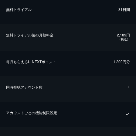
無料トライアル
31日間
無料トライアル後の⽉額料金
2,189円
（税込）
毎⽉もらえるU-NEXTポイント
1,200円分
同時視聴アカウント数
4
アカウントごとの機能制限設定