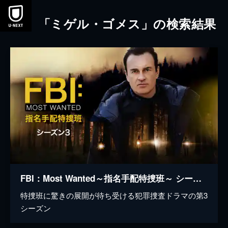
本文へスキップ
「ミゲル・ゴメス」の検索結果
FBI：Most Wanted～指名手配特捜班～ シーズン3
特捜班に驚きの展開が待ち受ける犯罪捜査ドラマの第3
シーズン