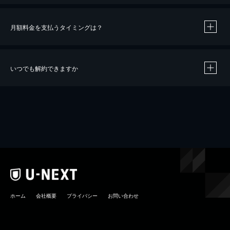
月額料金を支払うタイミングは？
※
40％ポイント還元の対象は、クレジットカード決済による作品の購入 / レンタルです。
※
iOSアプリのUコイン決済による作品の購入 / レンタルは、20％のポイント還元です。
※
還元の対象外となる決済方法や商品があります。くわしくは
こちら
をご確認ください。
いつでも解約できますか
こちら
ホーム
会社概要
プライバシー
お問い合わせ