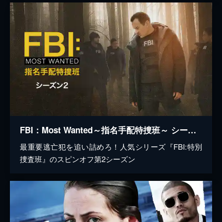
FBI：Most Wanted～指名手配特捜班～ シーズン2
最重要逃亡犯を追い詰めろ！人気シリーズ『FBI:特別
捜査班』のスピンオフ第2シーズン