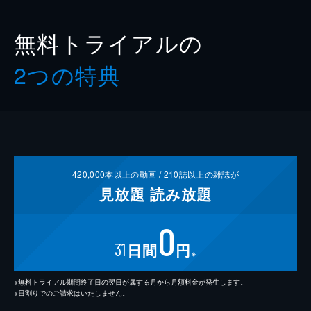
無料トライアルの
2つの特典
420,000
本以上の動画 /
210
誌以上の雑誌が
見放題
読み放題
0
31
日間
円
※
※無料トライアル期間終了日の翌日が属する月から月額料金が発生します。
※日割りでのご請求はいたしません。