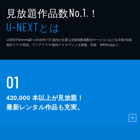
見放題作品数
！
No.1
※
とは
U-NEXT
※GEM Partners調べ/2026年7⽉ 国内の主要な定額制動画配信サービスにおける洋画/邦画/
海外ドラマ/韓流・アジアドラマ/国内ドラマ/アニメを調査。別途、有料作品あり。
01
420,000
本以上が見放題！
最新レンタル作品も充実。