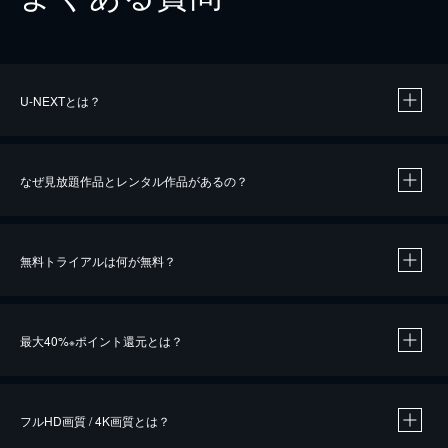
U-NEXTとは？
なぜ見放題作品とレンタル作品があるの？
無料トライアルは何が無料？
※
最大40%
ポイント還元とは？
※
※
作品によって必要なポイントが異なります。
フルHD画質 / 4K画質とは？