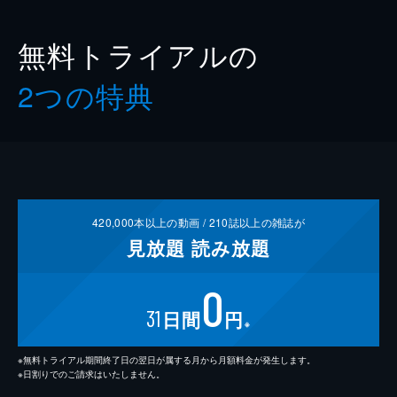
無料トライアルの
2つの特典
420,000
本以上の動画 /
210
誌以上の雑誌が
見放題
読み放題
0
31
日間
円
※
※無料トライアル期間終了日の翌日が属する月から月額料金が発生します。
※日割りでのご請求はいたしません。