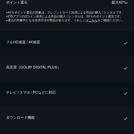
ポイント還元
最⼤40%
※
※
40％ポイント還元の対象は、クレジットカード決済による作品の購入 / レンタルです。
※
iOSアプリのUコイン決済による作品の購入 / レンタルは、20％のポイント還元です。
※
還元の対象外となる決済方法や商品があります。くわしくは
こちら
をご確認ください。
フルHD画質 / 4K画質
⾼⾳質（DOLBY DIGITAL PLUS）
テレビ / スマホ / PCなどに対応
ダウンロード機能