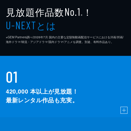
見放題作品数
！
No.1
※
とは
U-NEXT
※GEM Partners調べ/2026年7⽉ 国内の主要な定額制動画配信サービスにおける洋画/邦画/
海外ドラマ/韓流・アジアドラマ/国内ドラマ/アニメを調査。別途、有料作品あり。
01
420,000
本以上が見放題！
最新レンタル作品も充実。