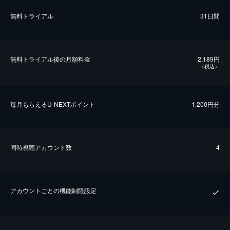
無料トライアル
31日間
無料トライアル後の⽉額料金
2,189円
（税込）
毎⽉もらえるU-NEXTポイント
1,200円分
同時視聴アカウント数
4
アカウントごとの機能制限設定