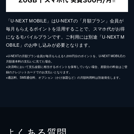
「U-NEXT MOBILE」はU-NEXTの「月額プラン」会員が
毎月もらえるポイントを活用することで、スマホ代がお得
になるモバイルプランです。ご利用には別途「U-NEXT M
OBILE」のお申し込みが必要となります。
※U-NEXTの月額プラン会員が毎月もらえる1,200円分のポイントを、U-NEXT MOBILEの
月額基本料の支払いに充てた場合。
※決済時において支払金額に相当するポイントを保有していない場合、差額分の料金はご登
録のクレジットカードでのお支払いとなります。
※通話料、SMS通信料、オプション（かけ放題など）の月額利用料は別途発生します。
よくある質問