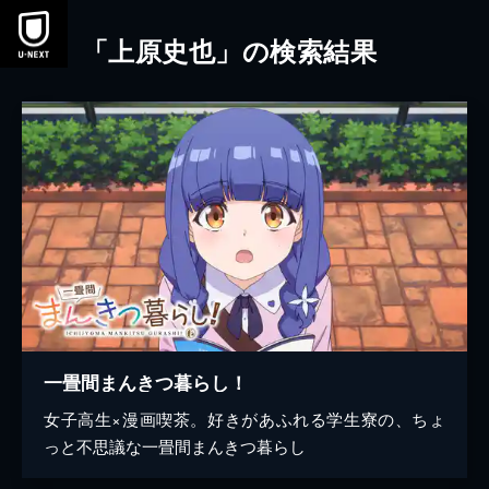
本文へスキップ
「上原史也」の検索結果
一畳間まんきつ暮らし！
女子高生×漫画喫茶。好きがあふれる学生寮の、ちょ
っと不思議な一畳間まんきつ暮らし