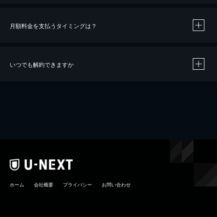
月額料金を支払うタイミングは？
※
40％ポイント還元の対象は、クレジットカード決済による作品の購入 / レンタルです。
※
iOSアプリのUコイン決済による作品の購入 / レンタルは、20％のポイント還元です。
※
還元の対象外となる決済方法や商品があります。くわしくは
こちら
をご確認ください。
いつでも解約できますか
こちら
ホーム
会社概要
プライバシー
お問い合わせ