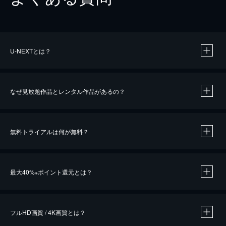
U-NEXTとは？
なぜ見放題作品とレンタル作品があるの？
無料トライアルは何が無料？
※
最大40%
ポイント還元とは？
※
※
作品によって必要なポイントが異なります。
フルHD画質 / 4K画質とは？