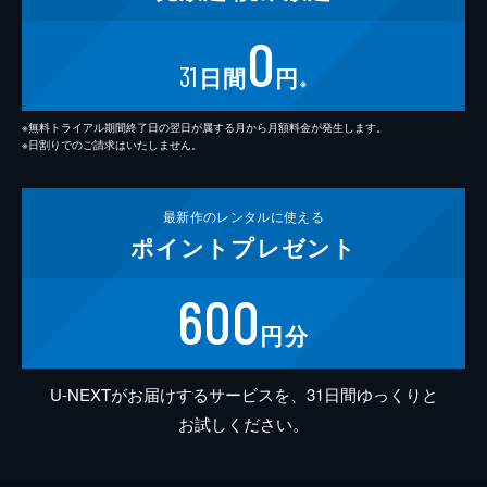
0
31
日間
円
※
※無料トライアル期間終了日の翌日が属する月から月額料金が発生します。
※日割りでのご請求はいたしません。
最新作の
レンタルに使える
ポイント
プレゼント
600
円分
U-NEXTがお届けするサービスを、31日間ゆっくりと
お試しください。