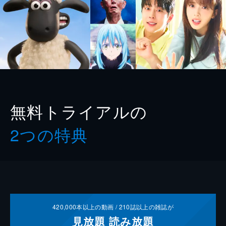
無料トライアルの
2つの特典
420,000
本以上の動画 /
210
誌以上の雑誌が
見放題
読み放題