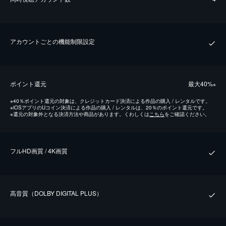
アカウントごとの機能制限設定
ポイント還元
最⼤40%
※
※
40％ポイント還元の対象は、クレジットカード決済による作品の購入 / レンタルです。
※
iOSアプリのUコイン決済による作品の購入 / レンタルは、20％のポイント還元です。
※
還元の対象外となる決済方法や商品があります。くわしくは
こちら
をご確認ください。
フルHD画質 / 4K画質
⾼⾳質（DOLBY DIGITAL PLUS）