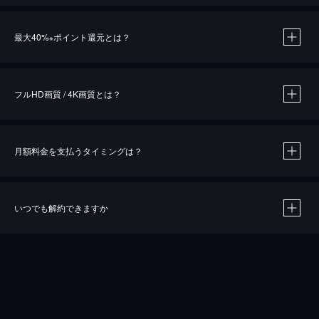
※
最大40%
ポイント還元とは？
※
※
作品によって必要なポイントが異なります。
フルHD画質 / 4K画質とは？
月額料金を支払うタイミングは？
※
40％ポイント還元の対象は、クレジットカード決済による作品の購入 / レンタルです。
※
iOSアプリのUコイン決済による作品の購入 / レンタルは、20％のポイント還元です。
※
還元の対象外となる決済方法や商品があります。くわしくは
こちら
をご確認ください。
いつでも解約できますか
こちら