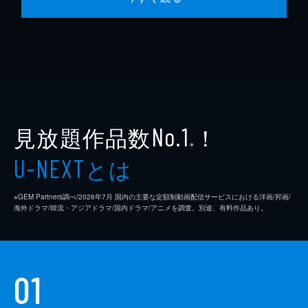
見放題作品数
！
No.1
※
とは
U-NEXT
※GEM Partners調べ/2026年7⽉ 国内の主要な定額制動画配信サービスにおける洋画/邦画/
海外ドラマ/韓流・アジアドラマ/国内ドラマ/アニメを調査。別途、有料作品あり。
01