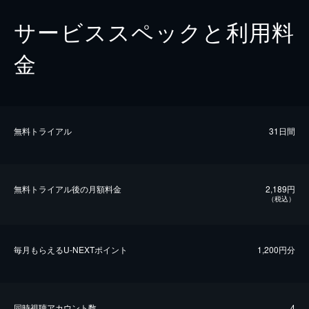
サービススペックと利用料
金
無料トライアル
31日間
無料トライアル後の⽉額料金
2,189円
（税込）
毎⽉もらえるU-NEXTポイント
1,200円分
同時視聴アカウント数
4