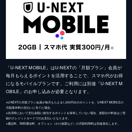
「U-NEXT MOBILE」はU-NEXTの「月額プラン」会員が
毎月もらえるポイントを活用することで、スマホ代がお得
になるモバイルプランです。ご利用には別途「U-NEXT M
OBILE」のお申し込みが必要となります。
※U-NEXTの月額プラン会員が毎月もらえる1,200円分のポイントを、U-NEXT MOBILEの
月額基本料の支払いに充てた場合。
※決済時において支払金額に相当するポイントを保有していない場合、差額分の料金はご登
録のクレジットカードでのお支払いとなります。
※通話料、SMS通信料、オプション（かけ放題など）の月額利用料は別途発生します。