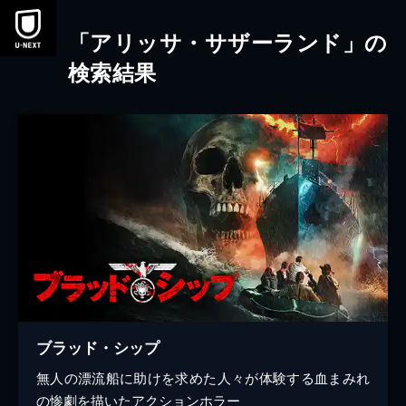
本文へスキップ
「アリッサ・サザーランド」の
検索結果
ブラッド・シップ
無人の漂流船に助けを求めた人々が体験する血まみれ
の惨劇を描いたアクションホラー