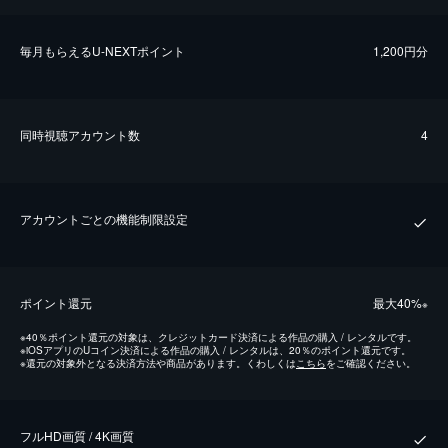
毎⽉もらえるU-NEXTポイント
1,200円分
同時視聴アカウント数
4
アカウントごとの機能制限設定
ポイント還元
最⼤40%
※
※
40％ポイント還元の対象は、クレジットカード決済による作品の購入 / レンタルです。
※
iOSアプリのUコイン決済による作品の購入 / レンタルは、20％のポイント還元です。
※
還元の対象外となる決済方法や商品があります。くわしくは
こちら
をご確認ください。
フルHD画質 / 4K画質