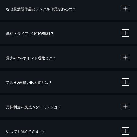
なぜ見放題作品とレンタル作品があるの？
無料トライアルは何が無料？
※
最大40%
ポイント還元とは？
※
※
作品によって必要なポイントが異なります。
フルHD画質 / 4K画質とは？
月額料金を支払うタイミングは？
※
40％ポイント還元の対象は、クレジットカード決済による作品の購入 / レンタルです。
※
iOSアプリのUコイン決済による作品の購入 / レンタルは、20％のポイント還元です。
※
還元の対象外となる決済方法や商品があります。くわしくは
こちら
をご確認ください。
いつでも解約できますか