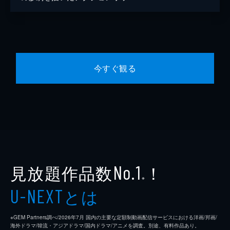
今すぐ観る
見放題作品数
！
No.1
※
とは
U-NEXT
※GEM Partners調べ/2026年7⽉ 国内の主要な定額制動画配信サービスにおける洋画/邦画/
海外ドラマ/韓流・アジアドラマ/国内ドラマ/アニメを調査。別途、有料作品あり。