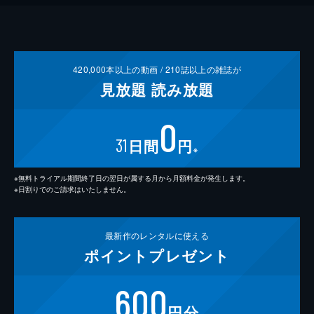
420,000
本以上の動画 /
210
誌以上の雑誌が
見放題
読み放題
0
31
日間
円
※
※無料トライアル期間終了日の翌日が属する月から月額料金が発生します。
※日割りでのご請求はいたしません。
最新作の
レンタルに使える
ポイント
プレゼント
600
円分