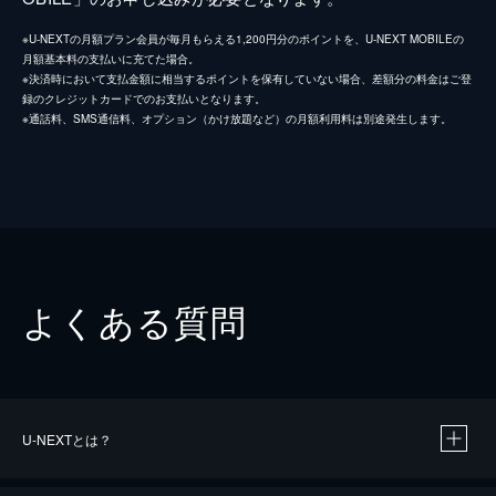
※U-NEXTの月額プラン会員が毎月もらえる1,200円分のポイントを、U-NEXT MOBILEの
月額基本料の支払いに充てた場合。
※決済時において支払金額に相当するポイントを保有していない場合、差額分の料金はご登
録のクレジットカードでのお支払いとなります。
※通話料、SMS通信料、オプション（かけ放題など）の月額利用料は別途発生します。
よくある質問
U-NEXTとは？