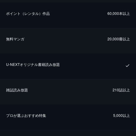
ポイント（レンタル）作品
60,000本以上
無料マンガ
20,000冊以上
U-NEXTオリジナル書籍読み放題
雑誌読み放題
210誌以上
プロが選ぶおすすめ特集
5,000以上