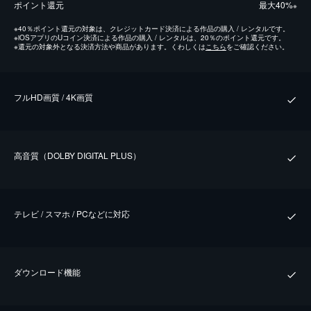
ポイント還元
最⼤40%
※
※
40％ポイント還元の対象は、クレジットカード決済による作品の購入 / レンタルです。
※
iOSアプリのUコイン決済による作品の購入 / レンタルは、20％のポイント還元です。
※
還元の対象外となる決済方法や商品があります。くわしくは
こちら
をご確認ください。
フルHD画質 / 4K画質
⾼⾳質（DOLBY DIGITAL PLUS）
テレビ / スマホ / PCなどに対応
ダウンロード機能