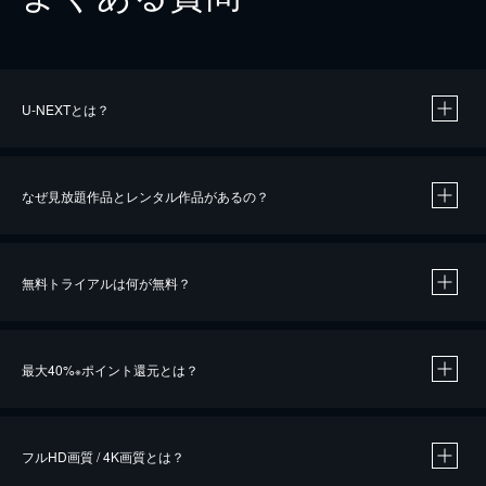
U-NEXTとは？
なぜ見放題作品とレンタル作品があるの？
無料トライアルは何が無料？
※
最大40%
ポイント還元とは？
※
※
作品によって必要なポイントが異なります。
フルHD画質 / 4K画質とは？