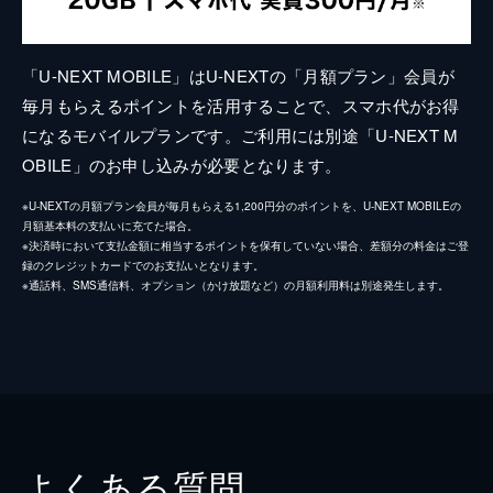
「U-NEXT MOBILE」はU-NEXTの「月額プラン」会員が
毎月もらえるポイントを活用することで、スマホ代がお得
になるモバイルプランです。ご利用には別途「U-NEXT M
OBILE」のお申し込みが必要となります。
※U-NEXTの月額プラン会員が毎月もらえる1,200円分のポイントを、U-NEXT MOBILEの
月額基本料の支払いに充てた場合。
※決済時において支払金額に相当するポイントを保有していない場合、差額分の料金はご登
録のクレジットカードでのお支払いとなります。
※通話料、SMS通信料、オプション（かけ放題など）の月額利用料は別途発生します。
よくある質問