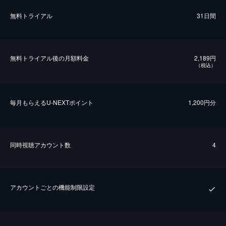
無料トライアル
31日間
無料トライアル後の⽉額料金
2,189円
（税込）
毎⽉もらえるU-NEXTポイント
1,200円分
同時視聴アカウント数
4
アカウントごとの機能制限設定