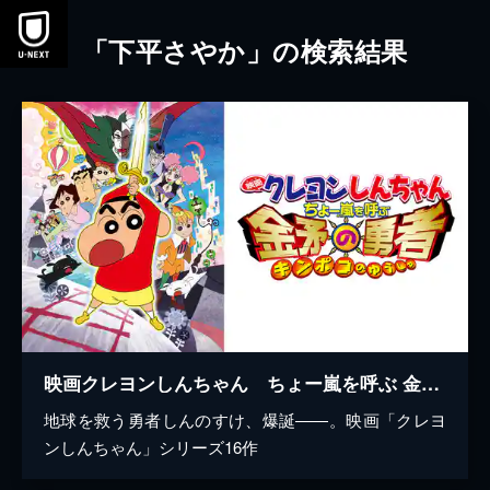
本文へスキップ
「下平さやか」の検索結果
映画クレヨンしんちゃん ちょー嵐を呼ぶ 金矛の勇者
地球を救う勇者しんのすけ、爆誕――。映画「クレヨ
ンしんちゃん」シリーズ16作