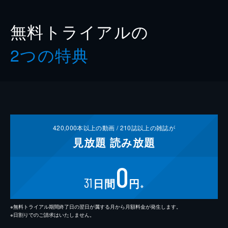
無料トライアルの
2つの特典
420,000
本以上の動画 /
210
誌以上の雑誌が
見放題
読み放題
0
31
日間
円
※
※無料トライアル期間終了日の翌日が属する月から月額料金が発生します。
※日割りでのご請求はいたしません。