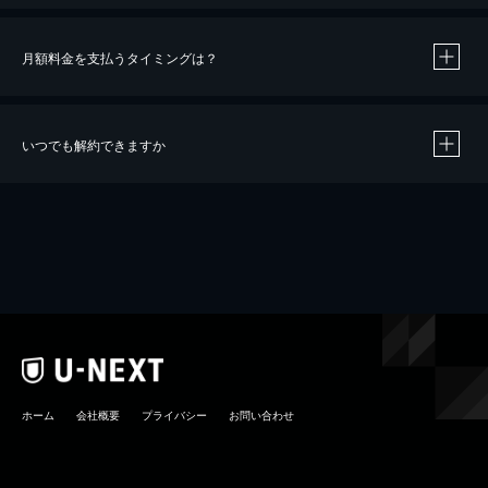
月額料金を支払うタイミングは？
※
40％ポイント還元の対象は、クレジットカード決済による作品の購入 / レンタルです。
※
iOSアプリのUコイン決済による作品の購入 / レンタルは、20％のポイント還元です。
※
還元の対象外となる決済方法や商品があります。くわしくは
こちら
をご確認ください。
いつでも解約できますか
こちら
ホーム
会社概要
プライバシー
お問い合わせ