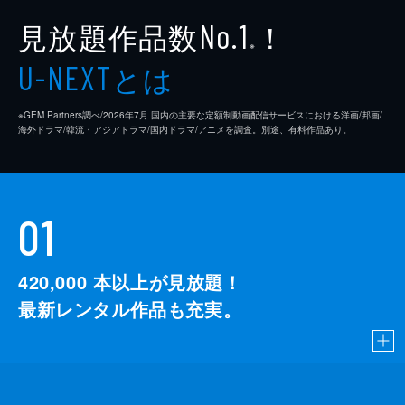
見放題作品数
！
No.1
※
とは
U-NEXT
※GEM Partners調べ/2026年7⽉ 国内の主要な定額制動画配信サービスにおける洋画/邦画/
海外ドラマ/韓流・アジアドラマ/国内ドラマ/アニメを調査。別途、有料作品あり。
01
420,000
本以上が見放題！
最新レンタル作品も充実。