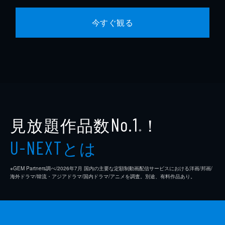
今すぐ観る
見放題作品数
！
No.1
※
とは
U-NEXT
※GEM Partners調べ/2026年7⽉ 国内の主要な定額制動画配信サービスにおける洋画/邦画/
海外ドラマ/韓流・アジアドラマ/国内ドラマ/アニメを調査。別途、有料作品あり。