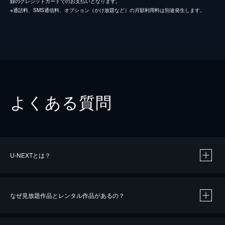
録のクレジットカードでのお支払いとなります。
※通話料、SMS通信料、オプション（かけ放題など）の月額利用料は別途発生します。
よくある質問
U-NEXTとは？
なぜ見放題作品とレンタル作品があるの？