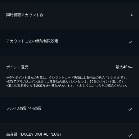
同時視聴アカウント数
4
アカウントごとの機能制限設定
ポイント還元
最⼤40%
※
※
40％ポイント還元の対象は、クレジットカード決済による作品の購入 / レンタルです。
※
iOSアプリのUコイン決済による作品の購入 / レンタルは、20％のポイント還元です。
※
還元の対象外となる決済方法や商品があります。くわしくは
こちら
をご確認ください。
フルHD画質 / 4K画質
⾼⾳質（DOLBY DIGITAL PLUS）