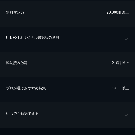
無料マンガ
20,000冊以上
U-NEXTオリジナル書籍読み放題
雑誌読み放題
210誌以上
プロが選ぶおすすめ特集
5,000以上
いつでも解約できる