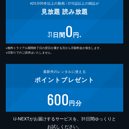
420,000
本以上の動画 /
210
誌以上の雑誌が
見放題
読み放題
0
31
日間
円
※
※無料トライアル期間終了日の翌日が属する月から月額料金が発生します。
※日割りでのご請求はいたしません。
最新作の
レンタルに使える
ポイント
プレゼント
600
円分
U-NEXTがお届けするサービスを、31日間ゆっくりと
お試しください。