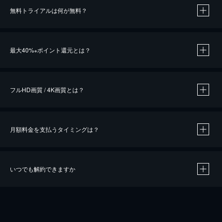
無料トライアルは何が無料？
※
最大40%
ポイント還元とは？
※
※
作品によって必要なポイントが異なります。
フルHD画質 / 4K画質とは？
月額料金を支払うタイミングは？
※
40％ポイント還元の対象は、クレジットカード決済による作品の購入 / レンタルです。
※
iOSアプリのUコイン決済による作品の購入 / レンタルは、20％のポイント還元です。
※
還元の対象外となる決済方法や商品があります。くわしくは
こちら
をご確認ください。
いつでも解約できますか