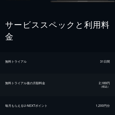
サービススペックと利用料
金
無料トライアル
31日間
無料トライアル後の⽉額料金
2,189円
（税込）
毎⽉もらえるU-NEXTポイント
1,200円分