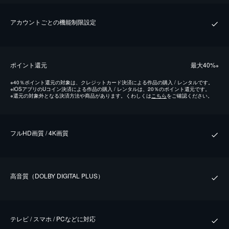
アカウントごとの機能制限設定
ポイント還元
最⼤40%
※
※
40％ポイント還元の対象は、クレジットカード決済による作品の購入 / レンタルです。
※
iOSアプリのUコイン決済による作品の購入 / レンタルは、20％のポイント還元です。
※
還元の対象外となる決済方法や商品があります。くわしくは
こちら
をご確認ください。
フルHD画質 / 4K画質
⾼⾳質（DOLBY DIGITAL PLUS）
テレビ / スマホ / PCなどに対応