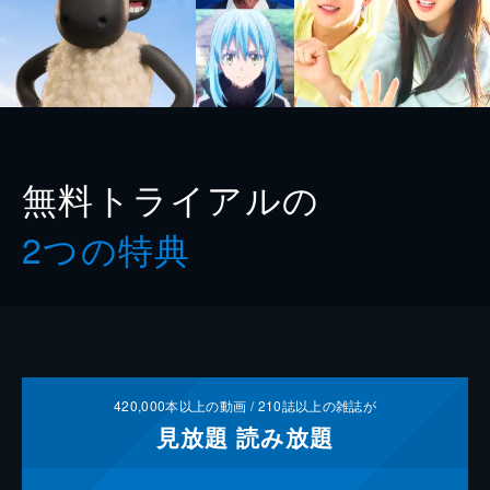
無料トライアルの
2つの特典
420,000
本以上の動画 /
210
誌以上の雑誌が
見放題
読み放題