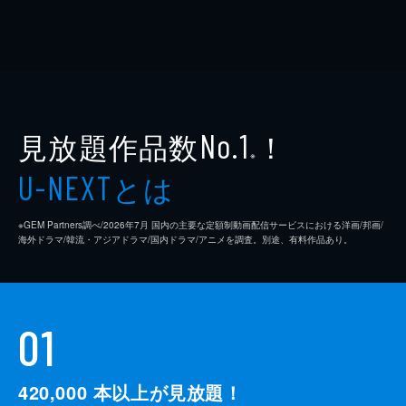
見放題作品数
！
No.1
※
とは
U-NEXT
※GEM Partners調べ/2026年7⽉ 国内の主要な定額制動画配信サービスにおける洋画/邦画/
海外ドラマ/韓流・アジアドラマ/国内ドラマ/アニメを調査。別途、有料作品あり。
01
420,000
本以上が見放題！