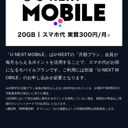
「U-NEXT MOBILE」はU-NEXTの「月額プラン」会員が
毎月もらえるポイントを活用することで、スマホ代がお得
になるモバイルプランです。ご利用には別途「U-NEXT M
OBILE」のお申し込みが必要となります。
※U-NEXTの月額プラン会員が毎月もらえる1,200円分のポイントを、U-NEXT MOBILEの
月額基本料の支払いに充てた場合。
※決済時において支払金額に相当するポイントを保有していない場合、差額分の料金はご登
録のクレジットカードでのお支払いとなります。
※通話料、SMS通信料、オプション（かけ放題など）の月額利用料は別途発生します。