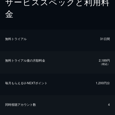
サービススペックと利用料
金
無料トライアル
31日間
無料トライアル後の⽉額料金
2,189円
（税込）
毎⽉もらえるU-NEXTポイント
1,200円分
同時視聴アカウント数
4