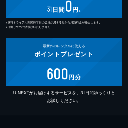
0
31
日間
円
※
※無料トライアル期間終了日の翌日が属する月から月額料金が発生します。
※日割りでのご請求はいたしません。
最新作の
レンタルに使える
ポイント
プレゼント
600
円分
U-NEXTがお届けするサービスを、31日間ゆっくりと
お試しください。