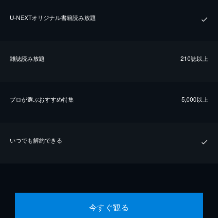
U-NEXTオリジナル書籍読み放題
雑誌読み放題
210誌以上
プロが選ぶおすすめ特集
5,000以上
いつでも解約できる
今すぐ観る