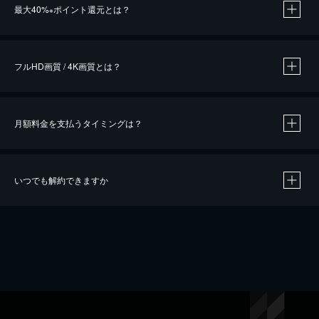
最大40%
ポイント還元とは？
※
※
作品によって必要なポイントが異なります。
フルHD画質 / 4K画質とは？
月額料金を支払うタイミングは？
※
40％ポイント還元の対象は、クレジットカード決済による作品の購入 / レンタルです。
※
iOSアプリのUコイン決済による作品の購入 / レンタルは、20％のポイント還元です。
※
還元の対象外となる決済方法や商品があります。くわしくは
こちら
をご確認ください。
いつでも解約できますか
こちら