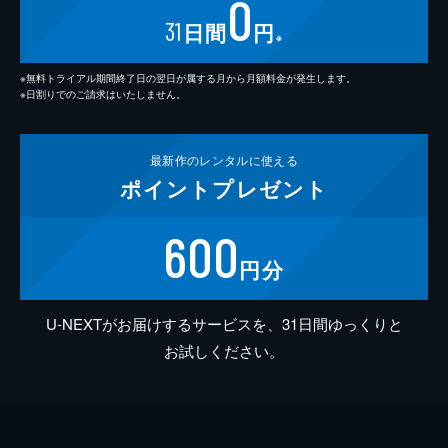
0
31
日間
円
※
※無料トライアル期間終了日の翌日が属する月から月額料金が発生します。
※日割りでのご請求はいたしません。
最新作の
レンタルに使える
ポイント
プレゼント
600
円分
U-NEXTがお届けするサービスを、31日間ゆっくりと
お試しください。