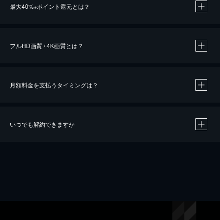
最大40%
ポイント還元とは？
※
※
作品によって必要なポイントが異なります。
フルHD画質 / 4K画質とは？
月額料金を支払うタイミングは？
※
40％ポイント還元の対象は、クレジットカード決済による作品の購入 / レンタルです。
※
iOSアプリのUコイン決済による作品の購入 / レンタルは、20％のポイント還元です。
※
還元の対象外となる決済方法や商品があります。くわしくは
こちら
をご確認ください。
いつでも解約できますか
こちら