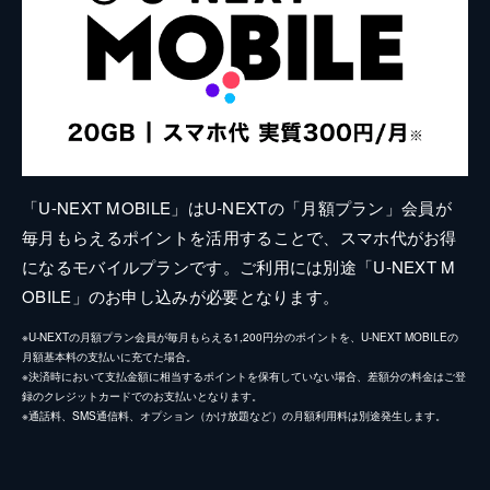
「U-NEXT MOBILE」はU-NEXTの「月額プラン」会員が
毎月もらえるポイントを活用することで、スマホ代がお得
になるモバイルプランです。ご利用には別途「U-NEXT M
OBILE」のお申し込みが必要となります。
※U-NEXTの月額プラン会員が毎月もらえる1,200円分のポイントを、U-NEXT MOBILEの
月額基本料の支払いに充てた場合。
※決済時において支払金額に相当するポイントを保有していない場合、差額分の料金はご登
録のクレジットカードでのお支払いとなります。
※通話料、SMS通信料、オプション（かけ放題など）の月額利用料は別途発生します。