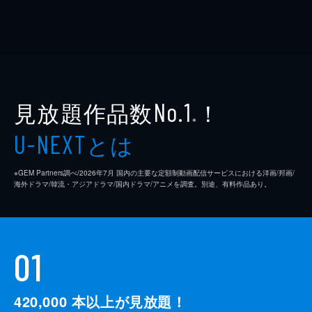
見放題作品数
！
No.1
※
とは
U-NEXT
※GEM Partners調べ/2026年7⽉ 国内の主要な定額制動画配信サービスにおける洋画/邦画/
海外ドラマ/韓流・アジアドラマ/国内ドラマ/アニメを調査。別途、有料作品あり。
01
420,000
本以上が見放題！