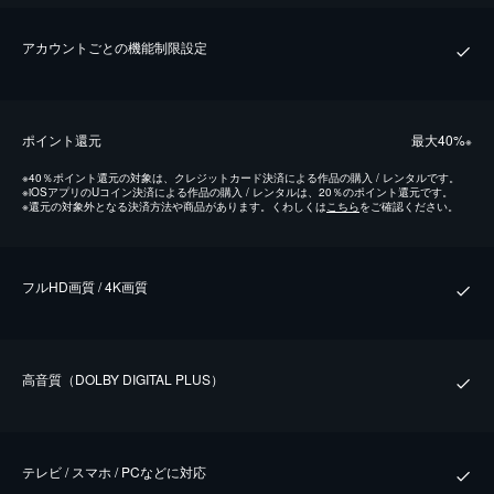
アカウントごとの機能制限設定
ポイント還元
最⼤40%
※
※
40％ポイント還元の対象は、クレジットカード決済による作品の購入 / レンタルです。
※
iOSアプリのUコイン決済による作品の購入 / レンタルは、20％のポイント還元です。
※
還元の対象外となる決済方法や商品があります。くわしくは
こちら
をご確認ください。
フルHD画質 / 4K画質
⾼⾳質（DOLBY DIGITAL PLUS）
テレビ / スマホ / PCなどに対応