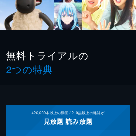
無料トライアルの
2つの特典
420,000
本以上の動画 /
210
誌以上の雑誌が
見放題
読み放題