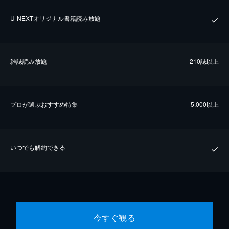
U-NEXTオリジナル書籍読み放題
雑誌読み放題
210誌以上
プロが選ぶおすすめ特集
5,000以上
いつでも解約できる
今すぐ観る