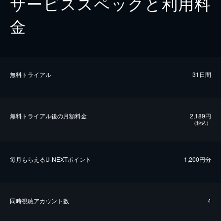
サービススペックと利用料
金
無料トライアル
31日間
無料トライアル後の⽉額料金
2,189円
（税込）
毎⽉もらえるU-NEXTポイント
1,200円分
同時視聴アカウント数
4