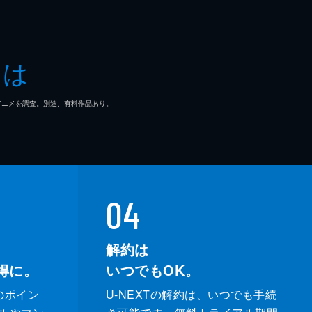
とは
マ/アニメを調査。別途、有料作品あり。
04
解約は
得に。
いつでもOK。
のポイン
U-NEXTの解約は、いつでも手続