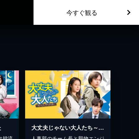
今すぐ観る
た
大丈夫じゃない大人たち～オフィス・サバイバル～
は韓流
人事部のチーム長と堅物エンジ