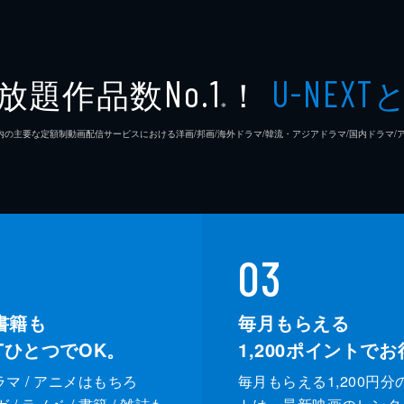
放題作品数
！
No.1
U-NEXT
※
26年7⽉ 国内の主要な定額制動画配信サービスにおける洋画/邦画/海外ドラマ/韓流・アジアドラマ/国内ドラ
03
書籍も
毎月もらえる
XTひとつでOK。
1,200
ポイントでお
ドラマ / アニメはもちろ
毎月もらえる1,200円分