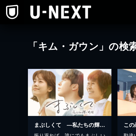
本文へスキップ
「キム・ガウン」の検
まぶしくて ―私たちの輝く時間―
振り返れば、誰にでもまぶしい
勘違