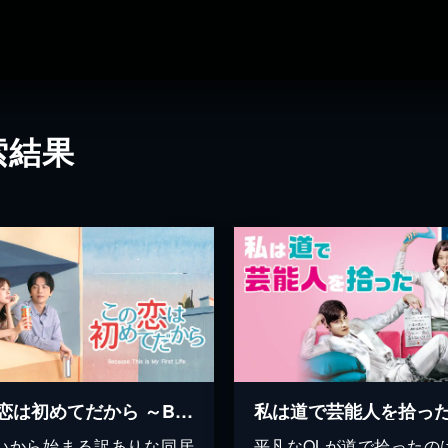
索結果
この恋は初めてだから ～Because This is My First Life～
私は道で芸能人を拾っ
いから始まる訳ありな同居
平凡なOLが道で拾ったの