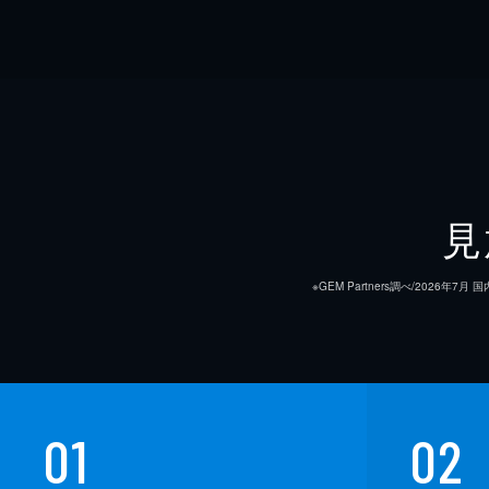
見
※GEM Partners調べ/20
01
02