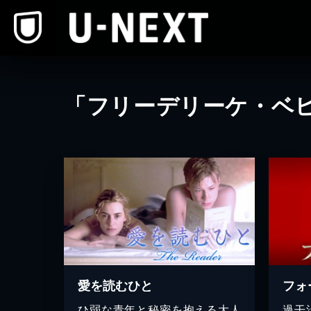
本文へスキップ
「フリーデリーケ・ベ
愛を読むひと
フォ
ひ弱な青年と秘密を抱える大人
過干