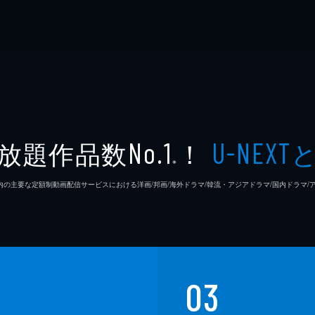
放題作品数
！
No.1
U-NEXT
※
26年7⽉ 国内の主要な定額制動画配信サービスにおける洋画/邦画/海外ドラマ/韓流・アジアドラマ/国内ドラ
03