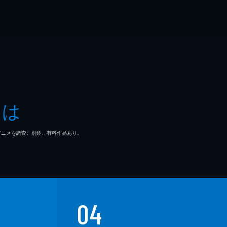
とは
マ/アニメを調査。別途、有料作品あり。
04