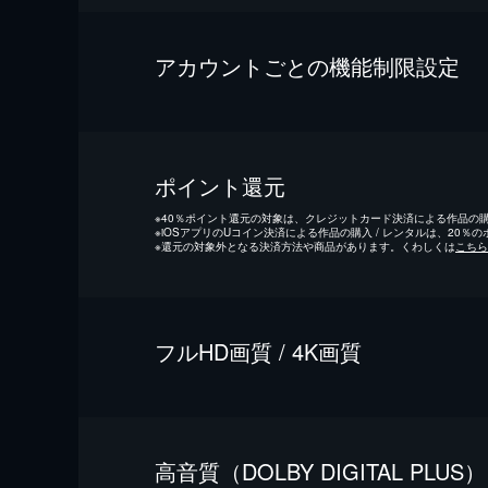
アカウントごとの機能制限設定
ポイント還元
※
40％ポイント還元の対象は、クレジットカード決済による作品の購入
※
iOSアプリのUコイン決済による作品の購入 / レンタルは、20％
※
還元の対象外となる決済方法や商品があります。くわしくは
こちら
フルHD画質 / 4K画質
⾼⾳質（DOLBY DIGITAL PLUS）