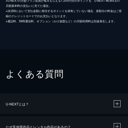
※U-NEXTの月額プラン会員が毎月もらえる1,200円分のポイントを、U-NEXT MOBILEの
月額基本料の支払いに充てた場合。
※決済時において支払金額に相当するポイントを保有していない場合、差額分の料金はご登
録のクレジットカードでのお支払いとなります。
※通話料、SMS通信料、オプション（かけ放題など）の月額利用料は別途発生します。
よくある質問
U-NEXTとは？
なぜ見放題作品とレンタル作品があるの？