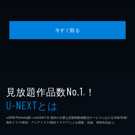
今すぐ観る
見放題作品数
！
No.1
※
とは
U-NEXT
※GEM Partners調べ/2026年7⽉ 国内の主要な定額制動画配信サービスにおける洋画/邦画/
海外ドラマ/韓流・アジアドラマ/国内ドラマ/アニメを調査。別途、有料作品あり。