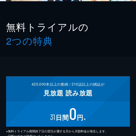
無料トライアルの
2つの特典
420,000
本以上の動画 /
210
誌以上の雑誌が
見放題
読み放題
0
31
日間
円
※
※無料トライアル期間終了日の翌日が属する月から月額料金が発生します。
※日割りでのご請求はいたしません。