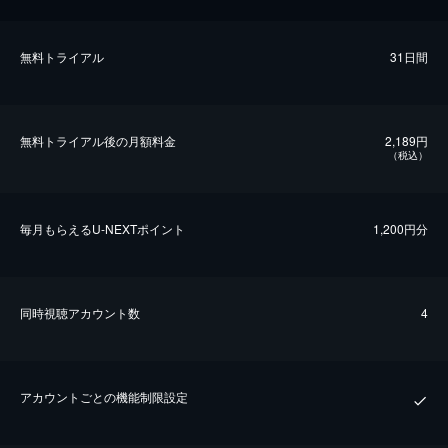
無料トライアル
31日間
無料トライアル後の⽉額料金
2,189円
（税込）
毎⽉もらえるU-NEXTポイント
1,200円分
同時視聴アカウント数
4
アカウントごとの機能制限設定