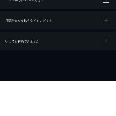
月額料金を支払うタイミングは？
※
40％ポイント還元の対象は、クレジットカード決済による作品の購入 / レンタルです。
※
iOSアプリのUコイン決済による作品の購入 / レンタルは、20％のポイント還元です。
※
還元の対象外となる決済方法や商品があります。くわしくは
こちら
をご確認ください。
いつでも解約できますか
こちら
ホーム
会社概要
プライバシー
お問い合わせ