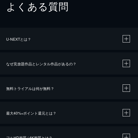
よくある質問
U-NEXTとは？
なぜ見放題作品とレンタル作品があるの？
無料トライアルは何が無料？
※
最大40%
ポイント還元とは？
※
※
作品によって必要なポイントが異なります。
フルHD画質 / 4K画質とは？