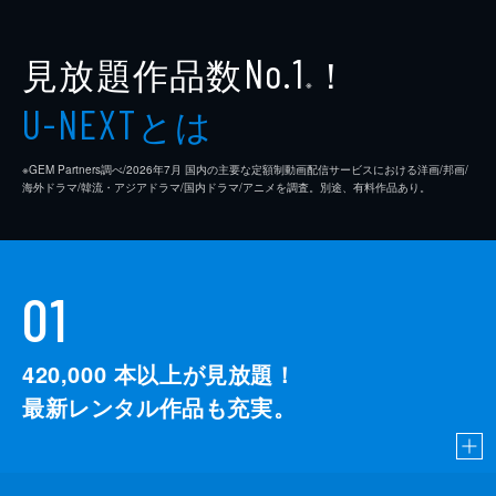
見放題作品数
！
No.1
※
とは
U-NEXT
※GEM Partners調べ/2026年7⽉ 国内の主要な定額制動画配信サービスにおける洋画/邦画/
海外ドラマ/韓流・アジアドラマ/国内ドラマ/アニメを調査。別途、有料作品あり。
01
420,000
本以上が見放題！
最新レンタル作品も充実。