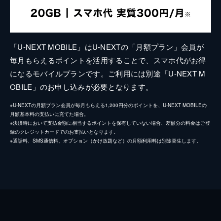
「U-NEXT MOBILE」はU-NEXTの「月額プラン」会員が
毎月もらえるポイントを活用することで、スマホ代がお得
になるモバイルプランです。ご利用には別途「U-NEXT M
OBILE」のお申し込みが必要となります。
※U-NEXTの月額プラン会員が毎月もらえる1,200円分のポイントを、U-NEXT MOBILEの
月額基本料の支払いに充てた場合。
※決済時において支払金額に相当するポイントを保有していない場合、差額分の料金はご登
録のクレジットカードでのお支払いとなります。
※通話料、SMS通信料、オプション（かけ放題など）の月額利用料は別途発生します。