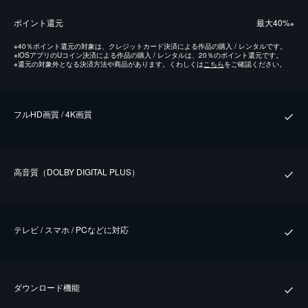
ポイント還元
最⼤40%
※
※
40％ポイント還元の対象は、クレジットカード決済による作品の購入 / レンタルです。
※
iOSアプリのUコイン決済による作品の購入 / レンタルは、20％のポイント還元です。
※
還元の対象外となる決済方法や商品があります。くわしくは
こちら
をご確認ください。
フルHD画質 / 4K画質
⾼⾳質（DOLBY DIGITAL PLUS）
テレビ / スマホ / PCなどに対応
ダウンロード機能