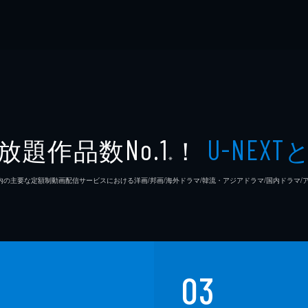
放題作品数
！
No.1
U-NEXT
※
26年7⽉ 国内の主要な定額制動画配信サービスにおける洋画/邦画/海外ドラマ/韓流・アジアドラマ/国内ドラ
03