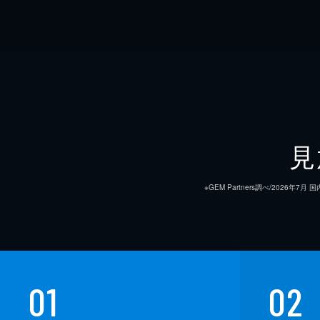
見
※GEM Partners調べ/20
01
02