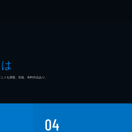
とは
マ/アニメを調査。別途、有料作品あり。
04