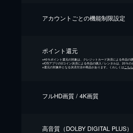
アカウントごとの機能制限設定
ポイント還元
※
40％ポイント還元の対象は、クレジットカード決済による作品の購入
※
iOSアプリのUコイン決済による作品の購入 / レンタルは、20％
※
還元の対象外となる決済方法や商品があります。くわしくは
こちら
フルHD画質 / 4K画質
⾼⾳質（DOLBY DIGITAL PLUS）