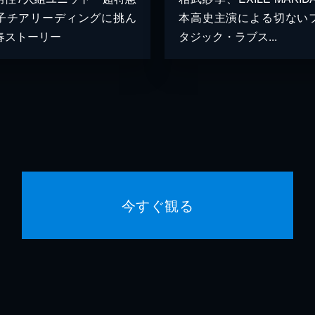
子チアリーディングに挑ん
本高史主演による切ない
春ストーリー
タジック・ラブス...
今すぐ観る