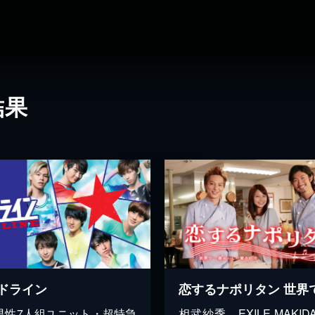
結果
ドライン
男性7人組ユニット・超特急
相武紗季、EXILE MAKID