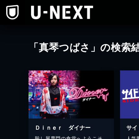
本文へスキップ
「真琴つばさ」の検索
Ｄｉｎｅｒ ダイナー
サイ
殺し屋専門の食堂へようこそ。
人気