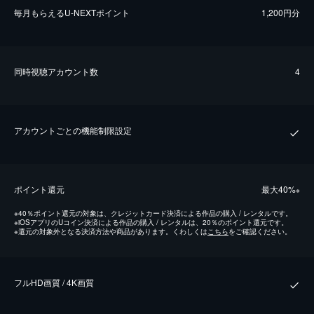
毎⽉もらえるU-NEXTポイント
1,200円分
同時視聴アカウント数
4
アカウントごとの機能制限設定
ポイント還元
最⼤40%
※
※
40％ポイント還元の対象は、クレジットカード決済による作品の購入 / レンタルです。
※
iOSアプリのUコイン決済による作品の購入 / レンタルは、20％のポイント還元です。
※
還元の対象外となる決済方法や商品があります。くわしくは
こちら
をご確認ください。
フルHD画質 / 4K画質