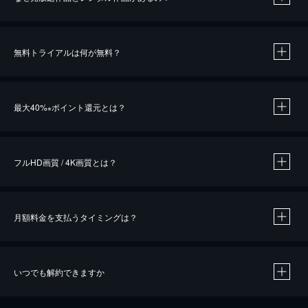
無料トライアルは何が無料？
※
最大40%
ポイント還元とは？
※
※
作品によって必要なポイントが異なります。
フルHD画質 / 4K画質とは？
月額料金を支払うタイミングは？
※
40％ポイント還元の対象は、クレジットカード決済による作品の購入 / レンタルです。
※
iOSアプリのUコイン決済による作品の購入 / レンタルは、20％のポイント還元です。
※
還元の対象外となる決済方法や商品があります。くわしくは
こちら
をご確認ください。
いつでも解約できますか