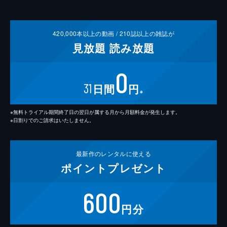
420,000
本以上の動画 /
210
誌以上の雑誌が
見放題
読み放題
0
31
日間
円
※
※無料トライアル期間終了日の翌日が属する月から月額料金が発生します。
※日割りでのご請求はいたしません。
最新作の
レンタルに使える
ポイント
プレゼント
600
円分