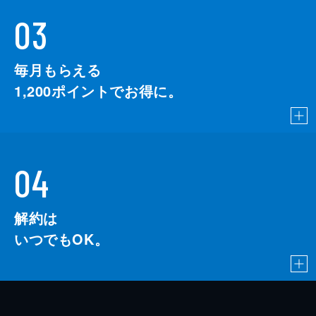
03
毎月もらえる
1,200
ポイントでお得に。
04
解約は
いつでもOK。