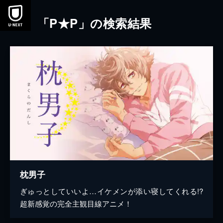
本文へスキップ
「P★P」の検索結果
枕男子
ぎゅっとしていいよ…イケメンが添い寝してくれる!?
超新感覚の完全主観目線アニメ！