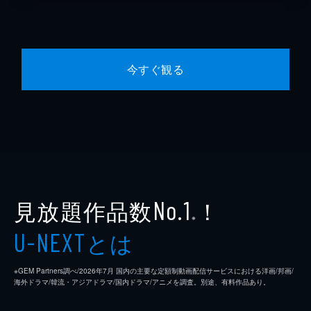
今すぐ観る
見放題作品数
！
No.1
※
とは
U-NEXT
※GEM Partners調べ/2026年7⽉ 国内の主要な定額制動画配信サービスにおける洋画/邦画/
海外ドラマ/韓流・アジアドラマ/国内ドラマ/アニメを調査。別途、有料作品あり。