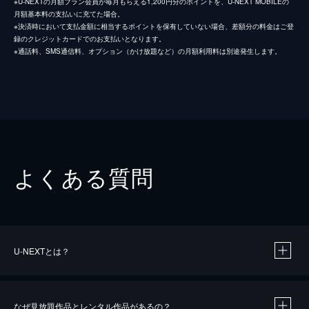
※U-NEXTの月額プラン会員が毎月もらえる1,200円分のポイントを、U-NEXT MOBILEの
月額基本料の支払いに充てた場合。
※決済時において支払金額に相当するポイントを保有していない場合、差額分の料金はご登
録のクレジットカードでのお支払いとなります。
※通話料、SMS通信料、オプション（かけ放題など）の月額利用料は別途発生します。
よくある質問
U-NEXTとは？
なぜ見放題作品とレンタル作品があるの？