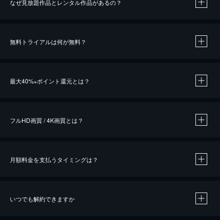
なぜ見放題作品とレンタル作品があるの？
無料トライアルは何が無料？
※
最大40%
ポイント還元とは？
※
※
作品によって必要なポイントが異なります。
フルHD画質 / 4K画質とは？
月額料金を支払うタイミングは？
※
40％ポイント還元の対象は、クレジットカード決済による作品の購入 / レンタルです。
※
iOSアプリのUコイン決済による作品の購入 / レンタルは、20％のポイント還元です。
※
還元の対象外となる決済方法や商品があります。くわしくは
こちら
をご確認ください。
いつでも解約できますか