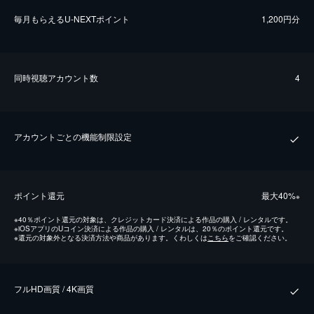
毎⽉もらえるU-NEXTポイント
1,200円分
同時視聴アカウント数
4
アカウントごとの機能制限設定
ポイント還元
最⼤40%
※
※
40％ポイント還元の対象は、クレジットカード決済による作品の購入 / レンタルです。
※
iOSアプリのUコイン決済による作品の購入 / レンタルは、20％のポイント還元です。
※
還元の対象外となる決済方法や商品があります。くわしくは
こちら
をご確認ください。
フルHD画質 / 4K画質