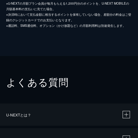
※U-NEXTの月額プラン会員が毎月もらえる1,200円分のポイントを、U-NEXT MOBILEの
月額基本料の支払いに充てた場合。
※決済時において支払金額に相当するポイントを保有していない場合、差額分の料金はご登
録のクレジットカードでのお支払いとなります。
※通話料、SMS通信料、オプション（かけ放題など）の月額利用料は別途発生します。
よくある質問
U-NEXTとは？