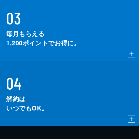
03
毎月もらえる
1,200
ポイントでお得に。
04
解約は
いつでもOK。