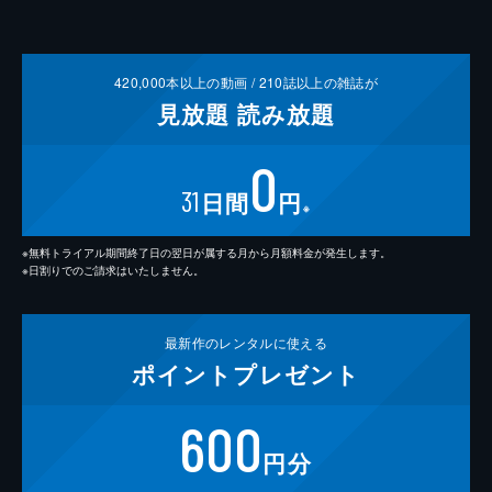
420,000
本以上の動画 /
210
誌以上の雑誌が
見放題
読み放題
0
31
日間
円
※
※無料トライアル期間終了日の翌日が属する月から月額料金が発生します。
※日割りでのご請求はいたしません。
最新作の
レンタルに使える
ポイント
プレゼント
600
円分