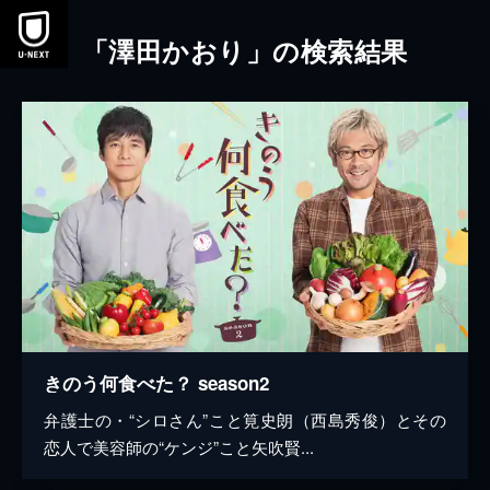
本文へスキップ
「澤田かおり」の検索結果
きのう何食べた？ season2
弁護士の・“シロさん”こと筧史朗（西島秀俊）とその
恋人で美容師の“ケンジ”こと矢吹賢...