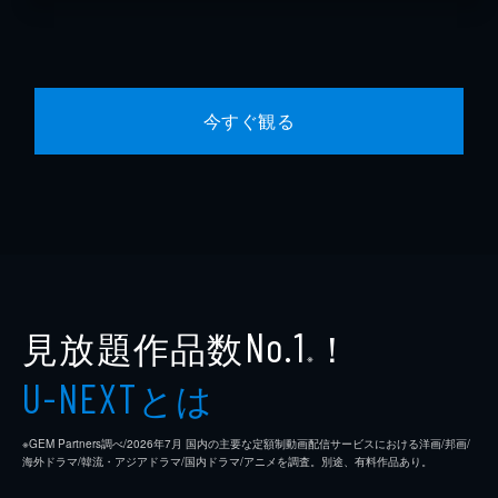
今すぐ観る
見放題作品数
！
No.1
※
とは
U-NEXT
※GEM Partners調べ/2026年7⽉ 国内の主要な定額制動画配信サービスにおける洋画/邦画/
海外ドラマ/韓流・アジアドラマ/国内ドラマ/アニメを調査。別途、有料作品あり。