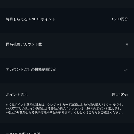
毎⽉もらえるU-NEXTポイント
1,200円分
同時視聴アカウント数
4
アカウントごとの機能制限設定
ポイント還元
最⼤40%
※
※
40％ポイント還元の対象は、クレジットカード決済による作品の購入 / レンタルです。
※
iOSアプリのUコイン決済による作品の購入 / レンタルは、20％のポイント還元です。
※
還元の対象外となる決済方法や商品があります。くわしくは
こちら
をご確認ください。
フルHD画質 / 4K画質