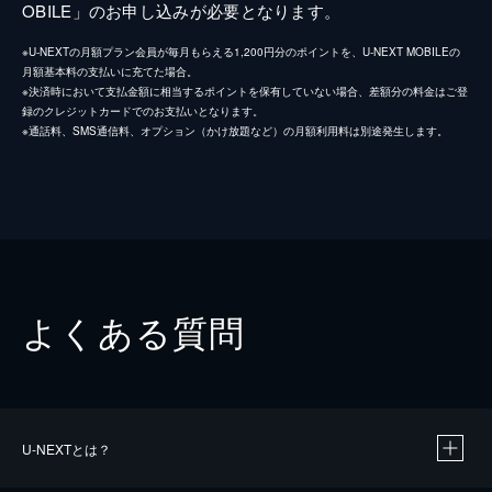
OBILE」のお申し込みが必要となります。
※U-NEXTの月額プラン会員が毎月もらえる1,200円分のポイントを、U-NEXT MOBILEの
月額基本料の支払いに充てた場合。
※決済時において支払金額に相当するポイントを保有していない場合、差額分の料金はご登
録のクレジットカードでのお支払いとなります。
※通話料、SMS通信料、オプション（かけ放題など）の月額利用料は別途発生します。
よくある質問
U-NEXTとは？