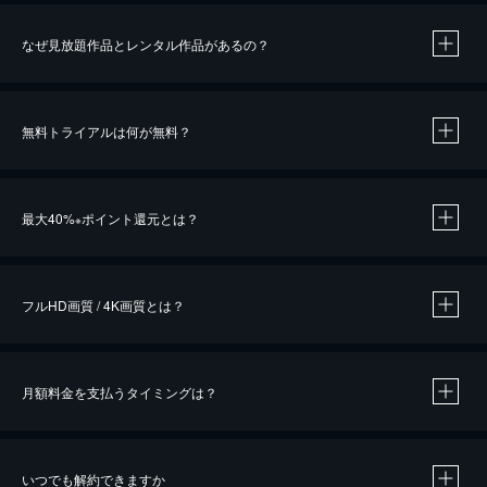
なぜ見放題作品とレンタル作品があるの？
無料トライアルは何が無料？
※
最大40%
ポイント還元とは？
※
※
作品によって必要なポイントが異なります。
フルHD画質 / 4K画質とは？
月額料金を支払うタイミングは？
※
40％ポイント還元の対象は、クレジットカード決済による作品の購入 / レンタルです。
※
iOSアプリのUコイン決済による作品の購入 / レンタルは、20％のポイント還元です。
※
還元の対象外となる決済方法や商品があります。くわしくは
こちら
をご確認ください。
いつでも解約できますか