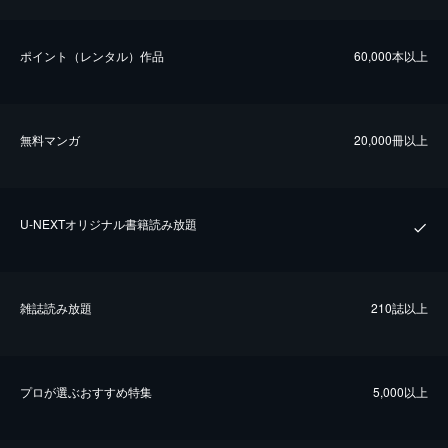
ポイント（レンタル）作品
60,000本以上
無料マンガ
20,000冊以上
U-NEXTオリジナル書籍読み放題
雑誌読み放題
210誌以上
プロが選ぶおすすめ特集
5,000以上