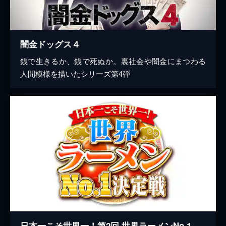
闇金ドッグス４
銭で生きるか、銭で死ぬか。裏社会や闇金にまつわる
人間模様を描いたシリーズ第4弾
日本一こそ世界一！第2回 世界ラーメンNo.1決定戦