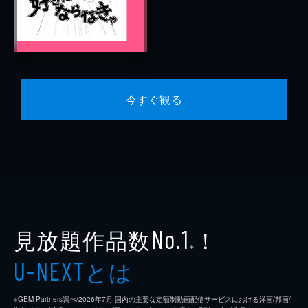
今すぐ観る
見放題作品数
！
No.1
※
とは
U-NEXT
※GEM Partners調べ/2026年7⽉ 国内の主要な定額制動画配信サービスにおける洋画/邦画/