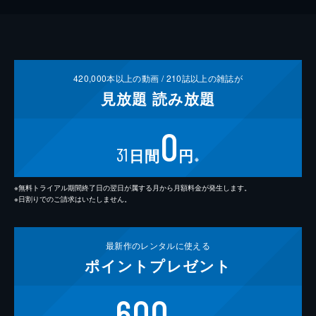
420,000
本以上の動画 /
210
誌以上の雑誌が
見放題
読み放題
0
31
日間
円
※
※無料トライアル期間終了日の翌日が属する月から月額料金が発生します。
※日割りでのご請求はいたしません。
最新作の
レンタルに使える
ポイント
プレゼント
600