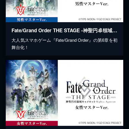
Fate/Grand Order THE STAGE -神聖円卓領域キャメロット- 男性マスターver.
大人気スマホゲーム『Fate/Grand Order』の第6章を初
舞台化！