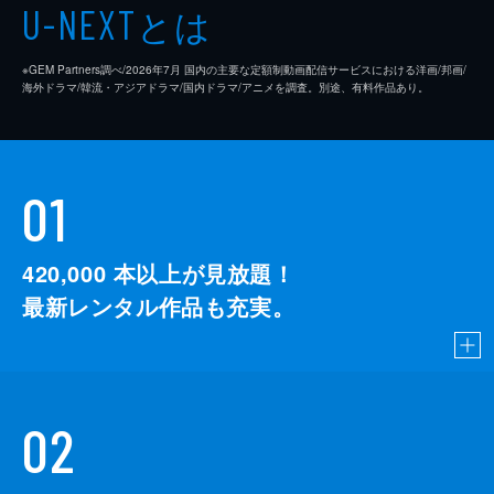
とは
U-NEXT
※GEM Partners調べ/2026年7⽉ 国内の主要な定額制動画配信サービスにおける洋画/邦画/
海外ドラマ/韓流・アジアドラマ/国内ドラマ/アニメを調査。別途、有料作品あり。
01
420,000
本以上が見放題！
最新レンタル作品も充実。
02