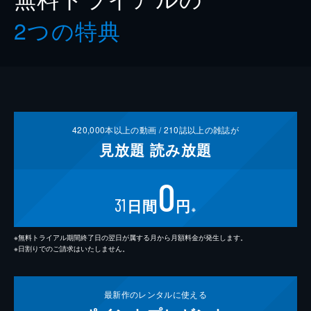
2つの特典
420,000
本以上の動画 /
210
誌以上の雑誌が
見放題
読み放題
0
31
日間
円
※
※無料トライアル期間終了日の翌日が属する月から月額料金が発生します。
※日割りでのご請求はいたしません。
最新作の
レンタルに使える