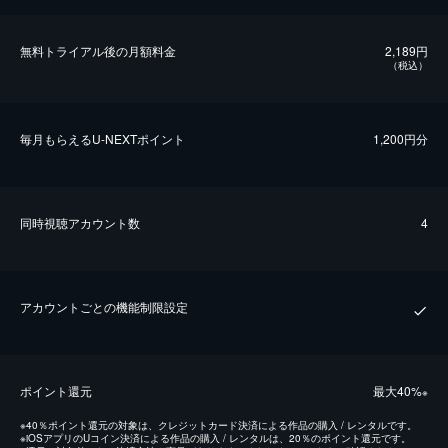
無料トライアル後の⽉額料金
2,189円
（税込）
毎⽉もらえるU-NEXTポイント
1,200円分
同時視聴アカウント数
4
アカウントごとの機能制限設定
ポイント還元
最⼤40%
※
※
40％ポイント還元の対象は、クレジットカード決済による作品の購入 / レンタルです。
※
iOSアプリのUコイン決済による作品の購入 / レンタルは、20％のポイント還元です。