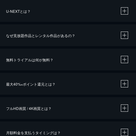
U-NEXTとは？
なぜ見放題作品とレンタル作品があるの？
無料トライアルは何が無料？
※
最大40%
ポイント還元とは？
※
※
作品によって必要なポイントが異なります。
フルHD画質 / 4K画質とは？
月額料金を支払うタイミングは？
※
40％ポイント還元の対象は、クレジットカード決済による作品の購入 / レンタルです。