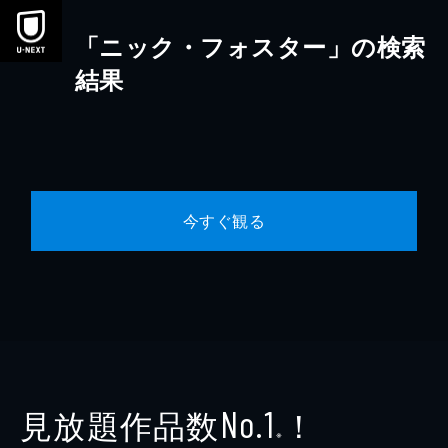
本文へスキップ
「ニック・フォスター」の検索
結果
今すぐ観る
見放題作品数
！
No.1
※