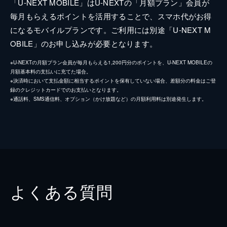
「U-NEXT MOBILE」はU-NEXTの「月額プラン」会員が
毎月もらえるポイントを活用することで、スマホ代がお得
になるモバイルプランです。ご利用には別途「U-NEXT M
OBILE」のお申し込みが必要となります。
※U-NEXTの月額プラン会員が毎月もらえる1,200円分のポイントを、U-NEXT MOBILEの
月額基本料の支払いに充てた場合。
※決済時において支払金額に相当するポイントを保有していない場合、差額分の料金はご登
録のクレジットカードでのお支払いとなります。
※通話料、SMS通信料、オプション（かけ放題など）の月額利用料は別途発生します。
よくある質問