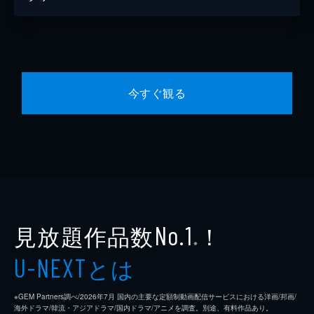
今すぐ観る
見放題作品数
！
No.1
※
とは
U-NEXT
※GEM Partners調べ/2026年7⽉ 国内の主要な定額制動画配信サービスにおける洋画/邦画/
海外ドラマ/韓流・アジアドラマ/国内ドラマ/アニメを調査。別途、有料作品あり。