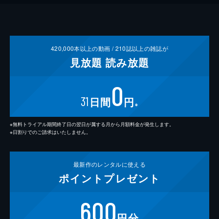
420,000
本以上の動画 /
210
誌以上の雑誌が
見放題
読み放題
0
31
日間
円
※
※無料トライアル期間終了日の翌日が属する月から月額料金が発生します。
※日割りでのご請求はいたしません。
最新作の
レンタルに使える
ポイント
プレゼント
600
円分