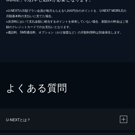
※U-NEXTの月額プラン会員が毎月もらえる1,200円分のポイントを、U-NEXT MOBILEの
月額基本料の支払いに充てた場合。
※決済時において支払金額に相当するポイントを保有していない場合、差額分の料金はご登
録のクレジットカードでのお支払いとなります。
※通話料、SMS通信料、オプション（かけ放題など）の月額利用料は別途発生します。
よくある質問
U-NEXTとは？