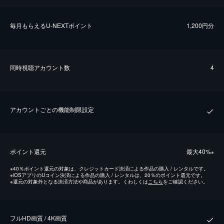
毎⽉もらえるU-NEXTポイント
1,200円分
同時視聴アカウント数
4
アカウントごとの機能制限設定
ポイント還元
最⼤40%
※
※
40％ポイント還元の対象は、クレジットカード決済による作品の購入 / レンタルです。
※
iOSアプリのUコイン決済による作品の購入 / レンタルは、20％のポイント還元です。
※
還元の対象外となる決済方法や商品があります。くわしくは
こちら
をご確認ください。
フルHD画質 / 4K画質