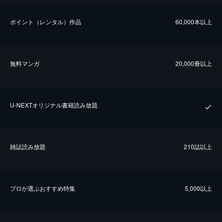
ポイント（レンタル）作品
60,000本以上
無料マンガ
20,000冊以上
U-NEXTオリジナル書籍読み放題
雑誌読み放題
210誌以上
プロが選ぶおすすめ特集
5,000以上