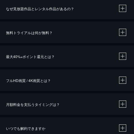
なぜ見放題作品とレンタル作品があるの？
無料トライアルは何が無料？
※
最大40%
ポイント還元とは？
※
※
作品によって必要なポイントが異なります。
フルHD画質 / 4K画質とは？
月額料金を支払うタイミングは？
※
40％ポイント還元の対象は、クレジットカード決済による作品の購入 / レンタルです。
※
iOSアプリのUコイン決済による作品の購入 / レンタルは、20％のポイント還元です。
※
還元の対象外となる決済方法や商品があります。くわしくは
こちら
をご確認ください。
いつでも解約できますか