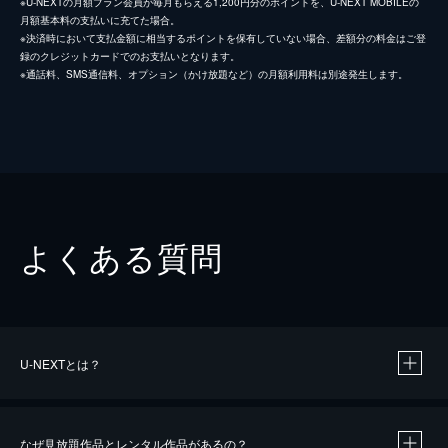
※U-NEXTの月額プラン会員が毎月もらえる1,200円分のポイントを、U-NEXT MOBILEの
月額基本料の支払いに充てた場合。
※決済時において支払金額に相当するポイントを保有していない場合、差額分の料金はご登
録のクレジットカードでのお支払いとなります。
※通話料、SMS通信料、オプション（かけ放題など）の月額利用料は別途発生します。
よくある質問
U-NEXTとは？
なぜ見放題作品とレンタル作品があるの？