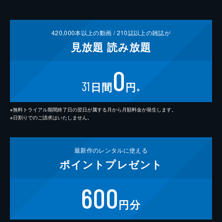
420,000
本以上の動画 /
210
誌以上の雑誌が
見放題
読み放題
0
31
日間
円
※
※無料トライアル期間終了日の翌日が属する月から月額料金が発生します。
※日割りでのご請求はいたしません。
最新作の
レンタルに使える
ポイント
プレゼント
600
円分