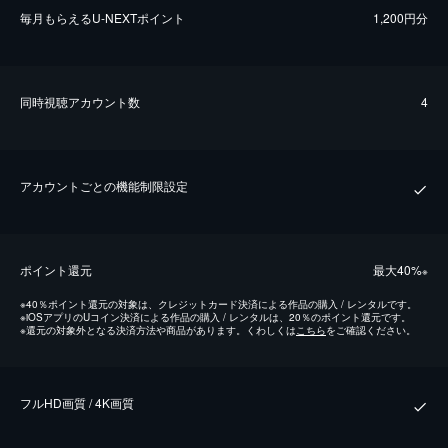
毎⽉もらえるU-NEXTポイント
1,200円分
同時視聴アカウント数
4
アカウントごとの機能制限設定
ポイント還元
最⼤40%
※
※
40％ポイント還元の対象は、クレジットカード決済による作品の購入 / レンタルです。
※
iOSアプリのUコイン決済による作品の購入 / レンタルは、20％のポイント還元です。
※
還元の対象外となる決済方法や商品があります。くわしくは
こちら
をご確認ください。
フルHD画質 / 4K画質