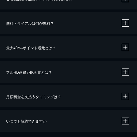
無料トライアルは何が無料？
※
最大40%
ポイント還元とは？
※
※
作品によって必要なポイントが異なります。
フルHD画質 / 4K画質とは？
月額料金を支払うタイミングは？
※
40％ポイント還元の対象は、クレジットカード決済による作品の購入 / レンタルです。
※
iOSアプリのUコイン決済による作品の購入 / レンタルは、20％のポイント還元です。
※
還元の対象外となる決済方法や商品があります。くわしくは
こちら
をご確認ください。
いつでも解約できますか