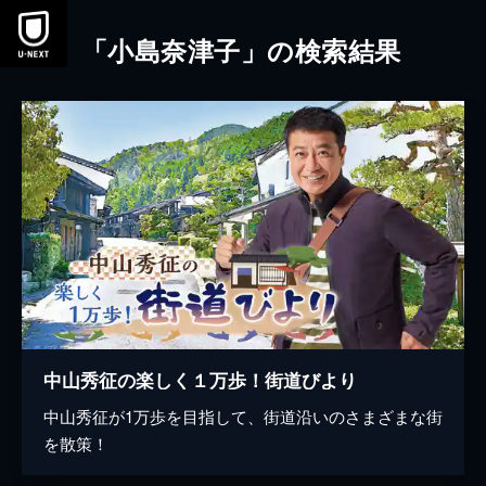
本文へスキップ
「小島奈津子」の検索結果
中山秀征の楽しく１万歩！街道びより
中山秀征が1万歩を目指して、街道沿いのさまざまな街
を散策！