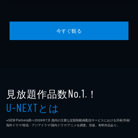
今すぐ観る
見放題作品数
！
No.1
※
とは
U-NEXT
※GEM Partners調べ/2026年7⽉ 国内の主要な定額制動画配信サービスにおける洋画/邦画/
海外ドラマ/韓流・アジアドラマ/国内ドラマ/アニメを調査。別途、有料作品あり。