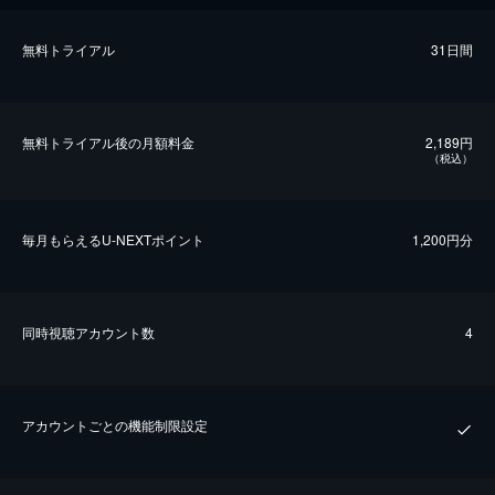
無料トライアル
31日間
無料トライアル後の⽉額料金
2,189円
（税込）
毎⽉もらえるU-NEXTポイント
1,200円分
同時視聴アカウント数
4
アカウントごとの機能制限設定