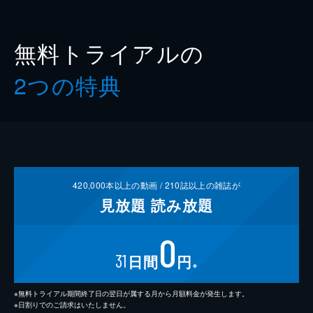
無料トライアルの
2つの特典
420,000
本以上の動画 /
210
誌以上の雑誌が
見放題
読み放題
0
31
日間
円
※
※無料トライアル期間終了日の翌日が属する月から月額料金が発生します。
※日割りでのご請求はいたしません。