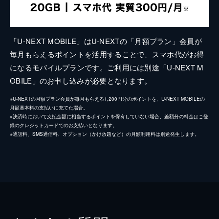
「U-NEXT MOBILE」はU-NEXTの「月額プラン」会員が
毎月もらえるポイントを活用することで、スマホ代がお得
になるモバイルプランです。ご利用には別途「U-NEXT M
OBILE」のお申し込みが必要となります。
※U-NEXTの月額プラン会員が毎月もらえる1,200円分のポイントを、U-NEXT MOBILEの
月額基本料の支払いに充てた場合。
※決済時において支払金額に相当するポイントを保有していない場合、差額分の料金はご登
録のクレジットカードでのお支払いとなります。
※通話料、SMS通信料、オプション（かけ放題など）の月額利用料は別途発生します。