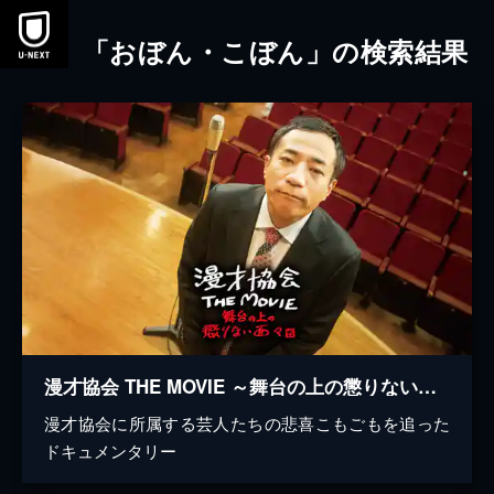
本文へスキップ
「おぼん・こぼん」の検索結果
漫才協会 THE MOVIE ～舞台の上の懲りない面々～
漫才協会に所属する芸人たちの悲喜こもごもを追った
ドキュメンタリー