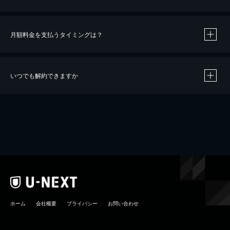
月額料金を支払うタイミングは？
※
40％ポイント還元の対象は、クレジットカード決済による作品の購入 / レンタルです。
※
iOSアプリのUコイン決済による作品の購入 / レンタルは、20％のポイント還元です。
※
還元の対象外となる決済方法や商品があります。くわしくは
こちら
をご確認ください。
いつでも解約できますか
こちら
ホーム
会社概要
プライバシー
お問い合わせ