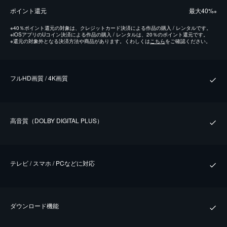
ポイント還元
最⼤40%
※
※
40％ポイント還元の対象は、クレジットカード決済による作品の購入 / レンタルです。
※
iOSアプリのUコイン決済による作品の購入 / レンタルは、20％のポイント還元です。
※
還元の対象外となる決済方法や商品があります。くわしくは
こちら
をご確認ください。
フルHD画質 / 4K画質
⾼⾳質（DOLBY DIGITAL PLUS）
テレビ / スマホ / PCなどに対応
ダウンロード機能