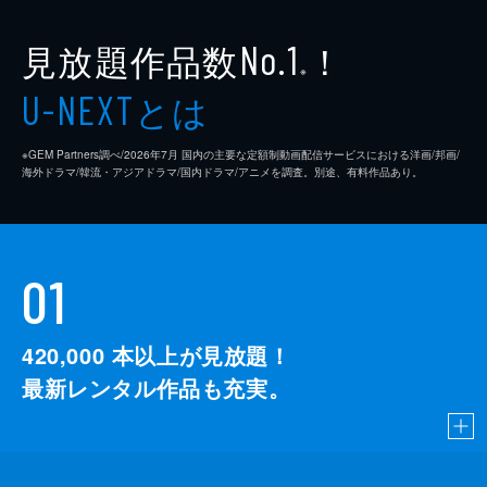
見放題作品数
！
No.1
※
とは
U-NEXT
※GEM Partners調べ/2026年7⽉ 国内の主要な定額制動画配信サービスにおける洋画/邦画/
海外ドラマ/韓流・アジアドラマ/国内ドラマ/アニメを調査。別途、有料作品あり。
01
420,000
本以上が見放題！
最新レンタル作品も充実。