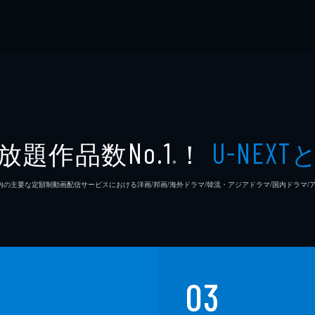
放題作品数
！
No.1
U-NEXT
※
26年7⽉ 国内の主要な定額制動画配信サービスにおける洋画/邦画/海外ドラマ/韓流・アジアドラマ/国内ドラ
03