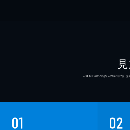
見
※GEM Partners調べ/20
01
02