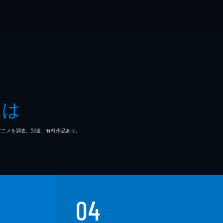
とは
マ/アニメを調査。別途、有料作品あり。
04