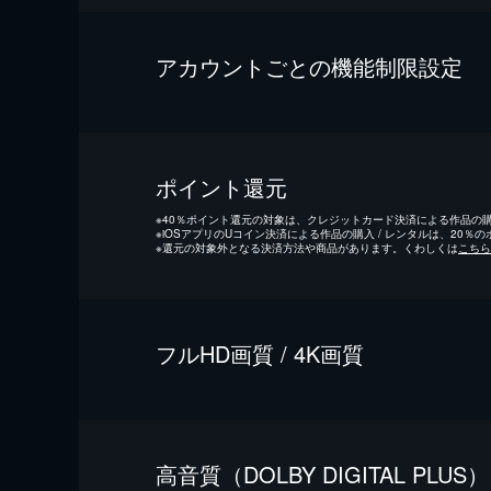
アカウントごとの機能制限設定
ポイント還元
※
40％ポイント還元の対象は、クレジットカード決済による作品の購入
※
iOSアプリのUコイン決済による作品の購入 / レンタルは、20％
※
還元の対象外となる決済方法や商品があります。くわしくは
こちら
フルHD画質 / 4K画質
⾼⾳質（DOLBY DIGITAL PLUS）