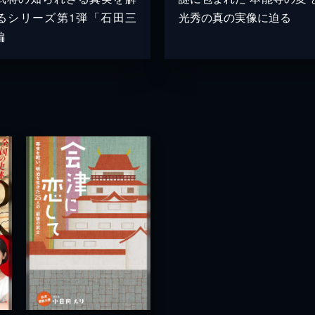
るシリーズ第1弾「石田三
光秀の真の実像に迫る
編