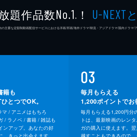
放題作品数
！
No.1
U-NEXT
※
26年7⽉ 国内の主要な定額制動画配信サービスにおける洋画/邦画/海外ドラマ/韓流・アジアドラマ/国内ドラ
03
書籍も
毎月もらえる
XTひとつでOK。
1,200
ポイントでお
ドラマ / アニメはもちろ
毎月もらえる1,200円分
/ ラノベ / 書籍 / 雑誌も
トは、最新映画のレンタ
インアップ。あなたの好
ガの購入に使えます。翌
に、きっと出会えます。
越すこともできるので、