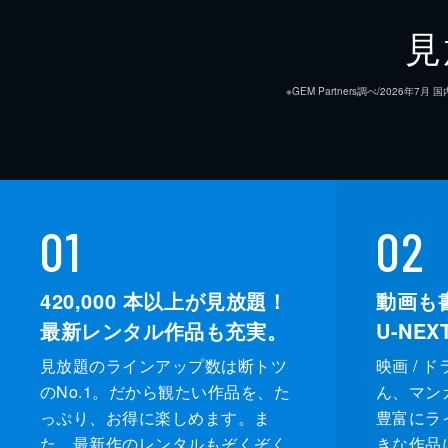
見
※GEM Partners調べ/20
01
02
420,000
本以上が見放題！
動画も
最新レンタル作品も充実。
U-NE
見放題のラインアップ数は断トツ
映画 / 
のNo.1。だから観たい作品を、た
ん、マンガ 
っぷり、お得に楽しめます。ま
豊富にラ
た、最新作のレンタルもぞくぞく
きな作品