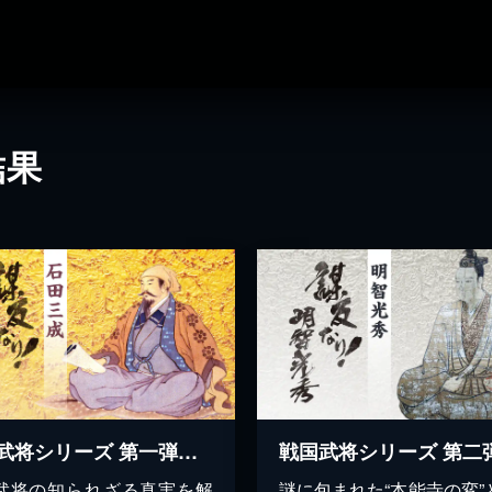
結果
戦国武将シリーズ 第一弾 謀反なり！石田三成
武将の知られざる真実を解
謎に包まれた“本能寺の変”