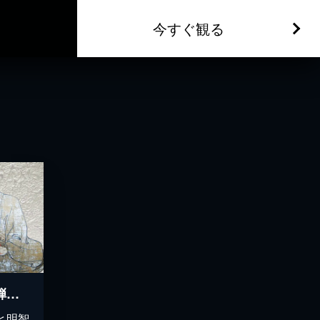
今すぐ観る
戦国武将シリーズ 第二弾 謀反なり！明智光秀
と明智