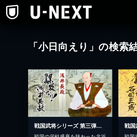
本文へスキップ
「小日向えり」の検索
戦国武将シリーズ 第三弾 謀反なり！浅井長政
戦国の栄枯盛衰を味わった北近
戦国