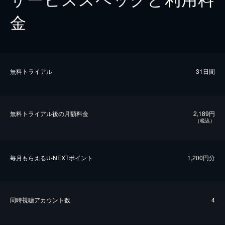
金
無料トライアル
31日間
無料トライアル後の⽉額料金
2,189円
（税込）
毎⽉もらえるU-NEXTポイント
1,200円分
同時視聴アカウント数
4