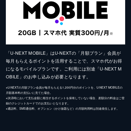
「U-NEXT MOBILE」はU-NEXTの「月額プラン」会員が
毎月もらえるポイントを活用することで、スマホ代がお得
になるモバイルプランです。ご利用には別途「U-NEXT M
OBILE」のお申し込みが必要となります。
※U-NEXTの月額プラン会員が毎月もらえる1,200円分のポイントを、U-NEXT MOBILEの
月額基本料の支払いに充てた場合。
※決済時において支払金額に相当するポイントを保有していない場合、差額分の料金はご登
録のクレジットカードでのお支払いとなります。
※通話料、SMS通信料、オプション（かけ放題など）の月額利用料は別途発生します。