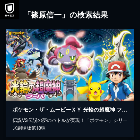
本文へスキップ
「篠原信一」の検索結果
ポケモン・ザ・ムービーＸＹ 光輪の超魔神 フーパ
伝説VS伝説の夢のバトルが実現！「ポケモン」シリー
ズ劇場版第18弾