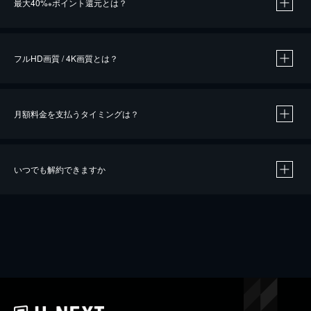
最大40%
ポイント還元とは？
※
※
作品によって必要なポイントが異なります。
フルHD画質 / 4K画質とは？
月額料金を支払うタイミングは？
※
40％ポイント還元の対象は、クレジットカード決済による作品の購入 / レンタルです。
※
iOSアプリのUコイン決済による作品の購入 / レンタルは、20％のポイント還元です。
※
還元の対象外となる決済方法や商品があります。くわしくは
こちら
をご確認ください。
いつでも解約できますか
こちら