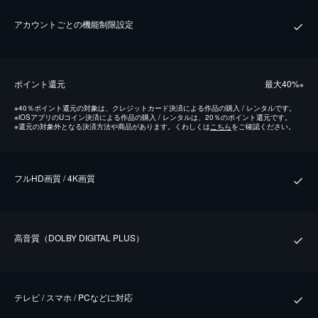
アカウントごとの機能制限設定
ポイント還元
最⼤40%
※
※
40％ポイント還元の対象は、クレジットカード決済による作品の購入 / レンタルです。
※
iOSアプリのUコイン決済による作品の購入 / レンタルは、20％のポイント還元です。
※
還元の対象外となる決済方法や商品があります。くわしくは
こちら
をご確認ください。
フルHD画質 / 4K画質
⾼⾳質（DOLBY DIGITAL PLUS）
テレビ / スマホ / PCなどに対応