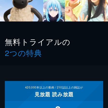
無料トライアルの
2つの特典
420,000
本以上の動画 /
210
誌以上の雑誌が
見放題
読み放題