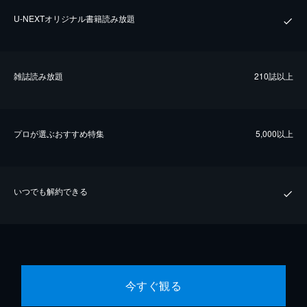
U-NEXTオリジナル書籍読み放題
雑誌読み放題
210誌以上
プロが選ぶおすすめ特集
5,000以上
いつでも解約できる
今すぐ観る