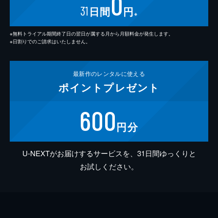
0
31
日間
円
※
※無料トライアル期間終了日の翌日が属する月から月額料金が発生します。
※日割りでのご請求はいたしません。
最新作の
レンタルに使える
ポイント
プレゼント
600
円分
U-NEXTがお届けするサービスを、31日間ゆっくりと
お試しください。