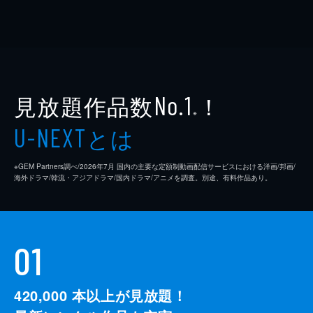
見放題作品数
！
No.1
※
とは
U-NEXT
※GEM Partners調べ/2026年7⽉ 国内の主要な定額制動画配信サービスにおける洋画/邦画/
海外ドラマ/韓流・アジアドラマ/国内ドラマ/アニメを調査。別途、有料作品あり。
01
420,000
本以上が見放題！