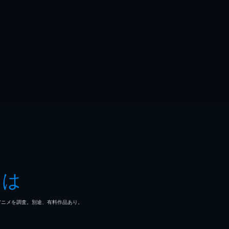
とは
マ/アニメを調査。別途、有料作品あり。