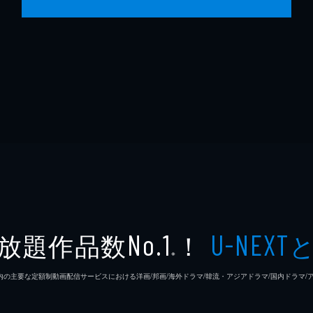
放題作品数
！
No.1
U-NEXT
※
26年7⽉ 国内の主要な定額制動画配信サービスにおける洋画/邦画/海外ドラマ/韓流・アジアドラマ/国内ドラ