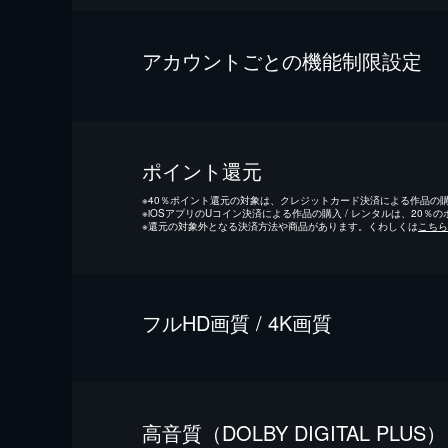
アカウントごとの機能制限設定
ポイント還元
※
40％ポイント還元の対象は、クレジットカード決済による作品の購入
※
iOSアプリのUコイン決済による作品の購入 / レンタルは、20％
※
還元の対象外となる決済方法や商品があります。くわしくは
こちら
フルHD画質 / 4K画質
⾼⾳質（DOLBY DIGITAL PLUS）