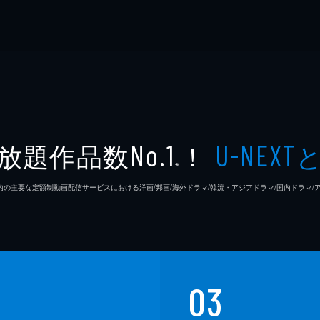
放題作品数
！
No.1
U-NEXT
※
26年7⽉ 国内の主要な定額制動画配信サービスにおける洋画/邦画/海外ドラマ/韓流・アジアドラマ/国内ドラ
03