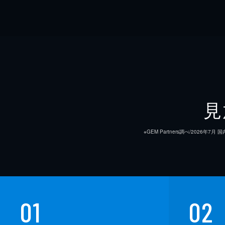
見
※GEM Partners調べ/20
01
02