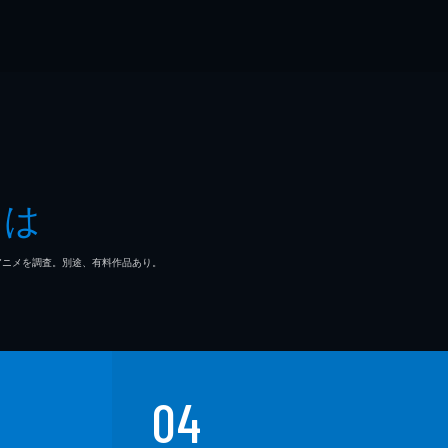
とは
マ/アニメを調査。別途、有料作品あり。
04