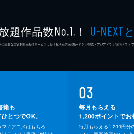
放題作品数
！
No.1
U-NEXT
※
26年7⽉ 国内の主要な定額制動画配信サービスにおける洋画/邦画/海外ドラマ/韓流・アジアドラマ/国内ドラ
03
書籍も
毎月もらえる
XTひとつでOK。
1,200
ポイントでお
ドラマ / アニメはもちろ
毎月もらえる1,200円分