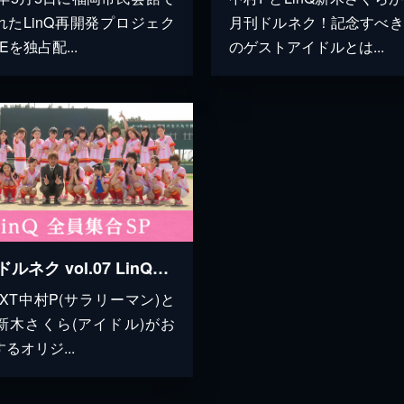
れたLinQ再開発プロジェク
月刊ドルネク！記念すべき
VEを独占配...
のゲストアイドルとは...
月刊ドルネク vol.07 LinQ全員集合SP
EXT中村P(サラリーマン)と
nQ新木さくら(アイドル)がお
るオリジ...