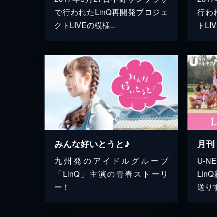
で行われたLinQ再開発プロジェ
行わ
クトLIVEの模様...
トLI
みんな好いとうと♪
九州発のアイドルグループ
U-N
「LinQ」主演の青春ストーリ
Li
ー！
送りす