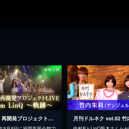
LinQ 再開発プロジェクトLIVE 福岡公演 I am LinQ～軌跡～
17年5月5日に福岡市民会館で
中村PとLinQ新木さくらが