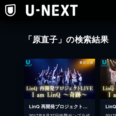
本文へスキップ
「原直子」の検索結果
LinQ 再開発プロジェクトLIVE 東京公演 I am LinQ～奇跡～
2017年5月27日中野サンプラザ
20