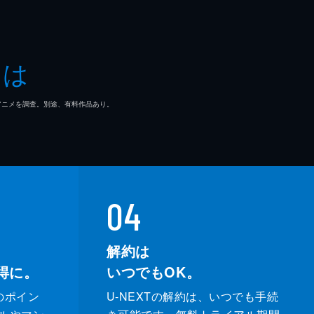
とは
マ/アニメを調査。別途、有料作品あり。
04
解約は
得に。
いつでもOK。
のポイン
U-NEXTの解約は、いつでも手続