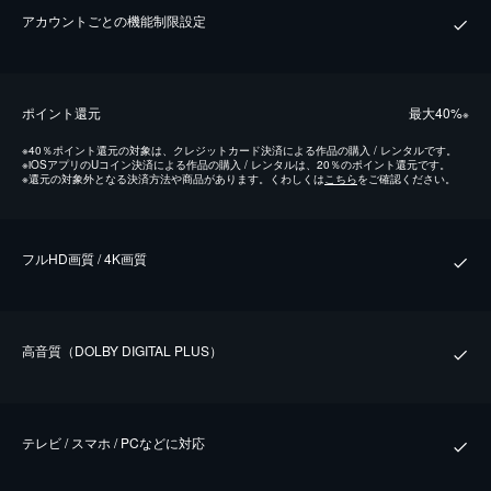
アカウントごとの機能制限設定
ポイント還元
最⼤40%
※
※
40％ポイント還元の対象は、クレジットカード決済による作品の購入 / レンタルです。
※
iOSアプリのUコイン決済による作品の購入 / レンタルは、20％のポイント還元です。
※
還元の対象外となる決済方法や商品があります。くわしくは
こちら
をご確認ください。
フルHD画質 / 4K画質
⾼⾳質（DOLBY DIGITAL PLUS）
テレビ / スマホ / PCなどに対応