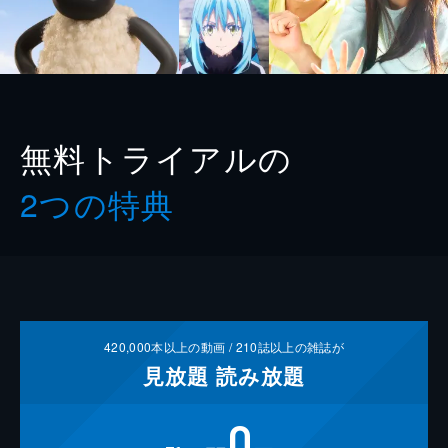
無料トライアルの
2つの特典
420,000
本以上の動画 /
210
誌以上の雑誌が
見放題
読み放題
0