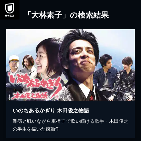
本文へスキップ
「大林素子」の検索結果
いのちあるかぎり 木田俊之物語
難病と戦いながら車椅子で歌い続ける歌手・木田俊之
の半生を描いた感動作