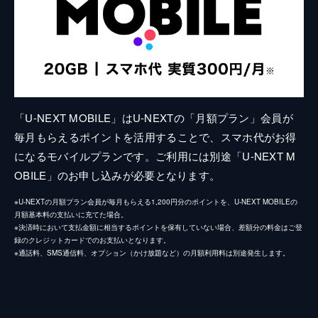
「U-NEXT MOBILE」はU-NEXTの「月額プラン」会員が
毎月もらえるポイントを活用することで、スマホ代がお得
になるモバイルプランです。ご利用には別途「U-NEXT M
OBILE」のお申し込みが必要となります。
※U-NEXTの月額プラン会員が毎月もらえる1,200円分のポイントを、U-NEXT MOBILEの
月額基本料の支払いに充てた場合。
※決済時において支払金額に相当するポイントを保有していない場合、差額分の料金はご登
録のクレジットカードでのお支払いとなります。
※通話料、SMS通信料、オプション（かけ放題など）の月額利用料は別途発生します。