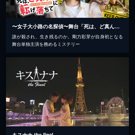
〜女子大小路の名探偵〜舞台「死は、ど真ん中に転げ落ちて」
誰が殺され、生き残るのか。剛力彩芽が自身初となる
舞台単独主演を務めるミステリー
キスナナ the final