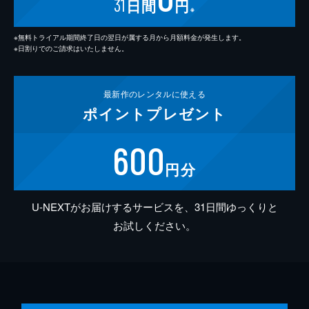
31
日間
円
※
※無料トライアル期間終了日の翌日が属する月から月額料金が発生します。
※日割りでのご請求はいたしません。
最新作の
レンタルに使える
ポイント
プレゼント
600
円分
U-NEXTがお届けするサービスを、31日間ゆっくりと
お試しください。