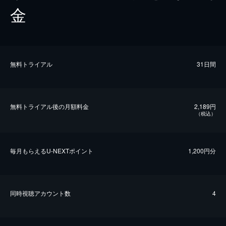
金
無料トライアル
31日間
無料トライアル後の⽉額料金
2,189円
（税込）
毎⽉もらえるU-NEXTポイント
1,200円分
同時視聴アカウント数
4