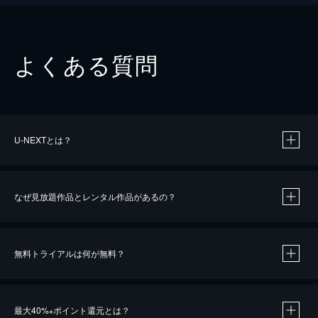
よくある質問
U-NEXTとは？
なぜ見放題作品とレンタル作品があるの？
無料トライアルは何が無料？
※
最大40%
ポイント還元とは？
※