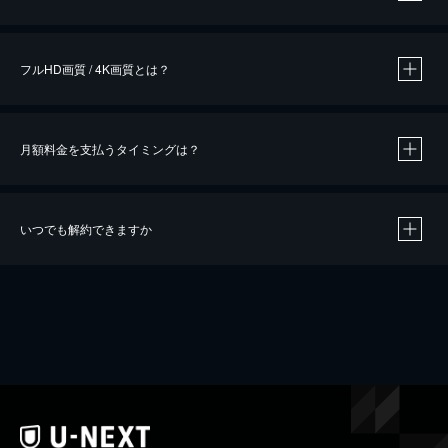
※
作品によって必要なポイントが異なります。
フルHD画質 / 4K画質とは？
月額料金を支払うタイミングは？
※
40％ポイント還元の対象は、クレジットカード決済による作品の購入 / レンタルです。
※
iOSアプリのUコイン決済による作品の購入 / レンタルは、20％のポイント還元です。
※
還元の対象外となる決済方法や商品があります。くわしくは
こちら
をご確認ください。
いつでも解約できますか
こちら