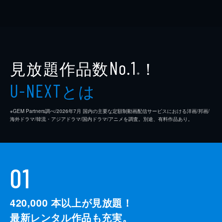
見放題作品数
！
No.1
※
とは
U-NEXT
※GEM Partners調べ/2026年7⽉ 国内の主要な定額制動画配信サービスにおける洋画/邦画/
海外ドラマ/韓流・アジアドラマ/国内ドラマ/アニメを調査。別途、有料作品あり。
01
420,000
本以上が見放題！
最新レンタル作品も充実。