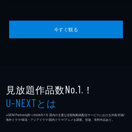
今すぐ観る
見放題作品数
！
No.1
※
とは
U-NEXT
※GEM Partners調べ/2026年7⽉ 国内の主要な定額制動画配信サービスにおける洋画/邦画/
海外ドラマ/韓流・アジアドラマ/国内ドラマ/アニメを調査。別途、有料作品あり。