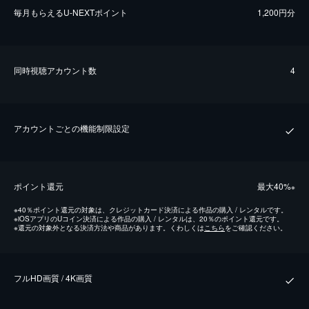
毎⽉もらえるU-NEXTポイント
1,200円分
同時視聴アカウント数
4
アカウントごとの機能制限設定
ポイント還元
最⼤40%
※
※
40％ポイント還元の対象は、クレジットカード決済による作品の購入 / レンタルです。
※
iOSアプリのUコイン決済による作品の購入 / レンタルは、20％のポイント還元です。
※
還元の対象外となる決済方法や商品があります。くわしくは
こちら
をご確認ください。
フルHD画質 / 4K画質