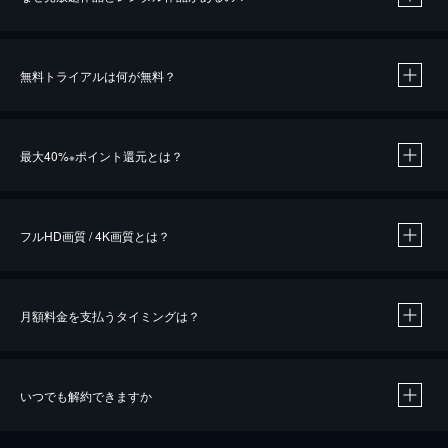
無料トライアルは何が無料？
※
最大40%
ポイント還元とは？
※
※
作品によって必要なポイントが異なります。
フルHD画質 / 4K画質とは？
月額料金を支払うタイミングは？
※
40％ポイント還元の対象は、クレジットカード決済による作品の購入 / レンタルです。
※
iOSアプリのUコイン決済による作品の購入 / レンタルは、20％のポイント還元です。
※
還元の対象外となる決済方法や商品があります。くわしくは
こちら
をご確認ください。
いつでも解約できますか