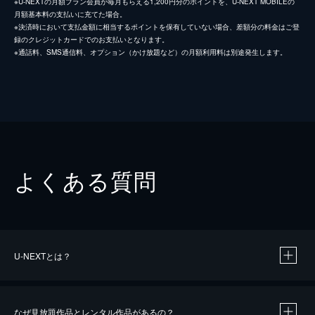
※U-NEXTの月額プラン会員が毎月もらえる1,200円分のポイントを、U-NEXT MOBILEの
月額基本料の支払いに充てた場合。
※決済時において支払金額に相当するポイントを保有していない場合、差額分の料金はご登
録のクレジットカードでのお支払いとなります。
※通話料、SMS通信料、オプション（かけ放題など）の月額利用料は別途発生します。
よくある質問
U-NEXTとは？
なぜ見放題作品とレンタル作品があるの？