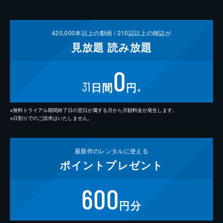
420,000
本以上の動画 /
210
誌以上の雑誌が
見放題
読み放題
0
31
日間
円
※
※無料トライアル期間終了日の翌日が属する月から月額料金が発生します。
※日割りでのご請求はいたしません。
最新作の
レンタルに使える
ポイント
プレゼント
600
円分