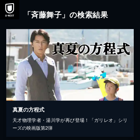
本文へスキップ
「斉藤舞子」の検索結果
真夏の方程式
天才物理学者・湯川学が再び登場！「ガリレオ」シリ
ーズの映画版第2弾